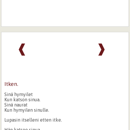
❰
❱
Itken.
Sinä hymyilet
Kun katson sinua.
Sinä naurat
Kun hymyilen sinulle.
Lupasin itselleni etten itke.
Hän katsoo sinua