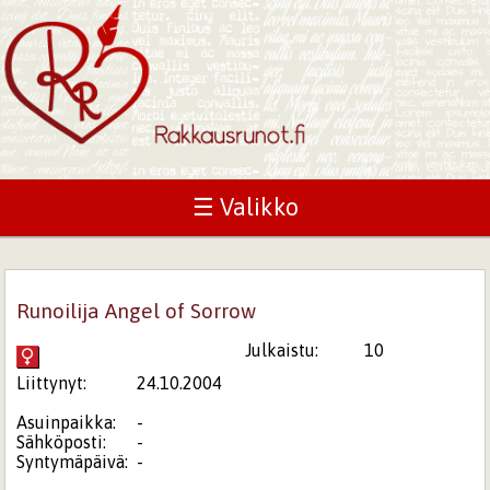
☰ Valikko
Runoilija Angel of Sorrow
Julkaistu:
10
Liittynyt:
24.10.2004
Asuinpaikka:
-
Sähköposti:
-
Syntymäpäivä:
-