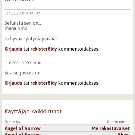
27.12.2006 0:00
Tsin
Sellaista sen on...
ihana runo
Ja hyvää syntymäpäivää!
Kirjaudu
tai
rekisteröidy
kommentoidaksesi
1.8.2006 0:00
Kirottu
Sitä se joskus on.
Kirjaudu
tai
rekisteröidy
kommentoidaksesi
Käyttäjän kaikki runot
Runoilija
Runon nimi
Angel of Sorrow
Me rakastavaiset
Angel of Sorrow
Itken.