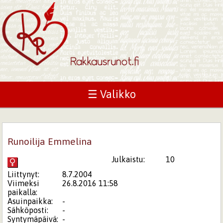
☰ Valikko
Runoilija Emmelina
Julkaistu:
10
Liittynyt:
8.7.2004
Viimeksi
26.8.2016 11:58
paikalla:
Asuinpaikka:
-
Sähköposti:
-
Syntymäpäivä:
-