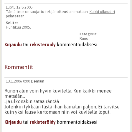
Luotu 12.8.2005
Tämä teos on suojattu tekijänoikeuslain mukaan.
Kaikki oikeudet
pidätetään
.
Selite:
Huhtikuu 2005.
Kategoria:
Runo
Kirjaudu
tai
rekisteröidy
kommentoidaksesi
Kommentit
13.1.2006 0:00
Demain
Runon alun voin hyvin kuvitella. Kun kaikki menee
metsään...
..ja ulkonakin sataa räntää
Jotenkin tykkään tästä ihan kamalan paljon. Ei tarvitse
kuin yksi lause kertomaan niin voi kuvitella loput.
Kirjaudu
tai
rekisteröidy
kommentoidaksesi