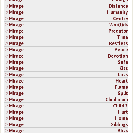
Mirage
Distance
Mirage
Humanity
Mirage
Centre
Mirage
Wor(l)ds
Mirage
Predator
Mirage
Time
Mirage
Restless
Mirage
Peace
Mirage
Devotion
Mirage
Safe
Mirage
Kiss
Mirage
Loss
Mirage
Heart
Mirage
Flame
Mirage
Split
Mirage
Child mum
Mirage
Child 2
Mirage
Hurt
Mirage
Home
Mirage
Siblings
Mirage
Bliss