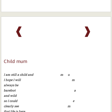
❰
❱
Child mum
I am still a child and m u
I hope I will m
always be
barefoot a
and wild
so I could e
clearly see m
that life is here