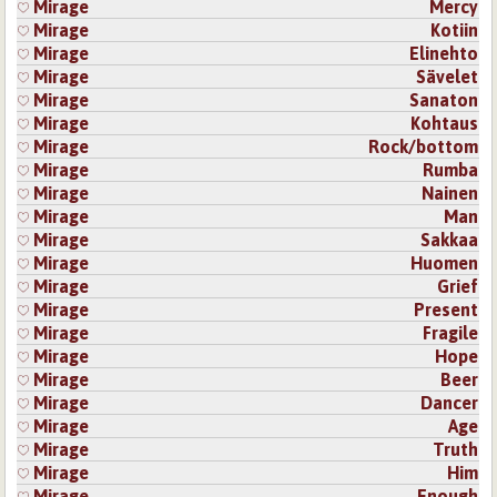
Mirage
Mercy
Mirage
Kotiin
Mirage
Elinehto
Mirage
Sävelet
Mirage
Sanaton
Mirage
Kohtaus
Mirage
Rock/bottom
Mirage
Rumba
Mirage
Nainen
Mirage
Man
Mirage
Sakkaa
Mirage
Huomen
Mirage
Grief
Mirage
Present
Mirage
Fragile
Mirage
Hope
Mirage
Beer
Mirage
Dancer
Mirage
Age
Mirage
Truth
Mirage
Him
Mirage
Enough