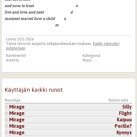
and now, to trust e
live and love, and next d
moment marvel how a child a
m
Luotu 10.5.2026
Tämä teos on suojattu tekijänoikeuslain mukaan.
Kaikki oikeudet
pidätetään
.
Kommentit
Kategoria:
estetty
Runo
Käyttäjän kaikki runot
Runoilija
Runon nimi
Mirage
Silly
Mirage
Flight
Mirage
Kaipuu
Mirage
Perille?
Mirage
Kynnys