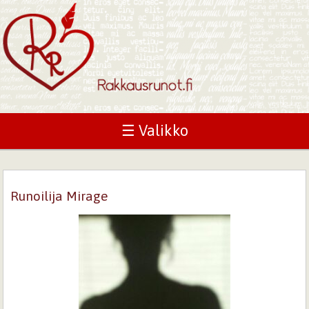
☰ Valikko
Runoilija Mirage