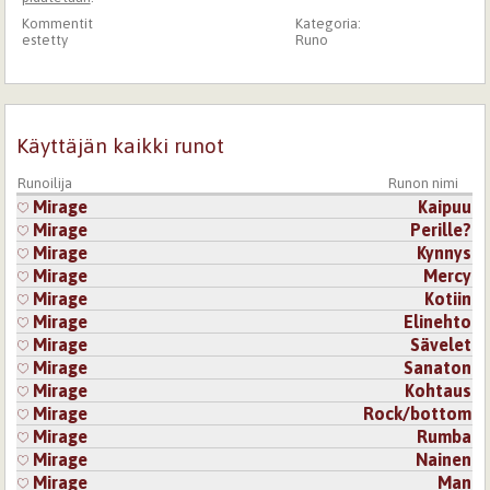
Kommentit
Kategoria:
estetty
Runo
Käyttäjän kaikki runot
Runoilija
Runon nimi
Mirage
Kaipuu
Mirage
Perille?
Mirage
Kynnys
Mirage
Mercy
Mirage
Kotiin
Mirage
Elinehto
Mirage
Sävelet
Mirage
Sanaton
Mirage
Kohtaus
Mirage
Rock/bottom
Mirage
Rumba
Mirage
Nainen
Mirage
Man