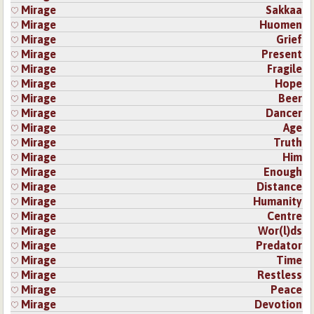
Mirage
Sakkaa
Mirage
Huomen
Mirage
Grief
Mirage
Present
Mirage
Fragile
Mirage
Hope
Mirage
Beer
Mirage
Dancer
Mirage
Age
Mirage
Truth
Mirage
Him
Mirage
Enough
Mirage
Distance
Mirage
Humanity
Mirage
Centre
Mirage
Wor(l)ds
Mirage
Predator
Mirage
Time
Mirage
Restless
Mirage
Peace
Mirage
Devotion