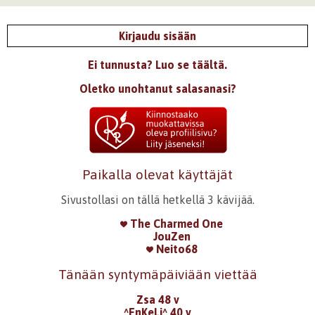
Kirjaudu sisään
Ei tunnusta? Luo se täältä.
Oletko unohtanut salasanasi?
Paikalla olevat käyttäjät
Sivustollasi on tällä hetkellä 3 kävijää.
The Charmed One
JouZen
Neito68
Tänään syntymäpäiviään viettää
Zsa 48 v
^EnKeLi^ 40 v