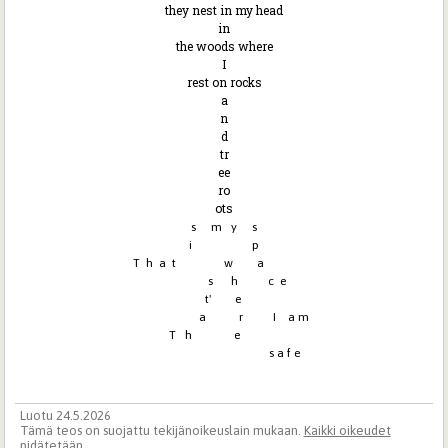
they nest in my head
in
the woods where
I
rest on rocks
a
n
d
tr
ee
ro
ots
s m y s
i p
T h a t w a
s h c e
t' e
a r I a m
T h e
s a f e
Luotu 24.5.2026
Tämä teos on suojattu tekijänoikeuslain mukaan.
Kaikki oikeudet
pidätetään
.