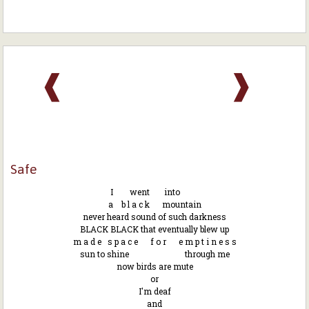
❰
❱
Safe
I went into
a b l a c k mountain
never heard sound of such darkness
BLACK BLACK that eventually blew up
m a d e s p a c e f o r e m p t i n e s s
sun to shine through me
now birds are mute
or
I'm deaf
and