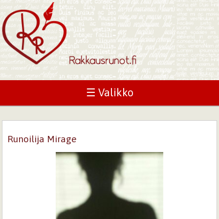
☰ Valikko
Runoilija Mirage