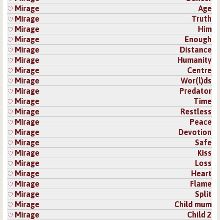
Mirage
Age
Mirage
Truth
Mirage
Him
Mirage
Enough
Mirage
Distance
Mirage
Humanity
Mirage
Centre
Mirage
Wor(l)ds
Mirage
Predator
Mirage
Time
Mirage
Restless
Mirage
Peace
Mirage
Devotion
Mirage
Safe
Mirage
Kiss
Mirage
Loss
Mirage
Heart
Mirage
Flame
Mirage
Split
Mirage
Child mum
Mirage
Child 2