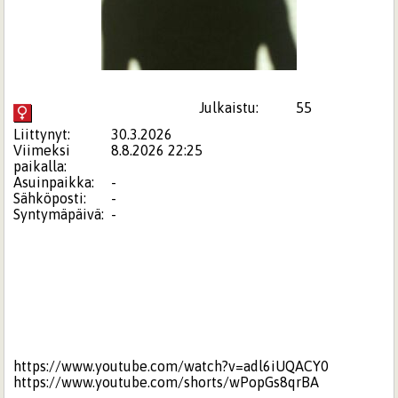
Julkaistu:
55
Liittynyt:
30.3.2026
Viimeksi
8.8.2026 22:25
paikalla:
Asuinpaikka:
-
Sähköposti:
-
Syntymäpäivä:
-
https://www.youtube.com/watch?v=adl6iUQACY0
https://www.youtube.com/shorts/wPopGs8qrBA