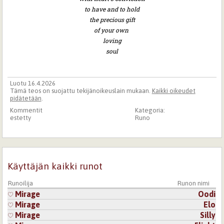
to have and to hold
the precious gift
of your own
loving
soul
Luotu 16.4.2026
Tämä teos on suojattu tekijänoikeuslain mukaan.
Kaikki oikeudet
pidätetään
.
Kommentit
Kategoria:
estetty
Runo
Käyttäjän kaikki runot
Runoilija
Runon nimi
Mirage
Oodi
Mirage
Elo
Mirage
Silly