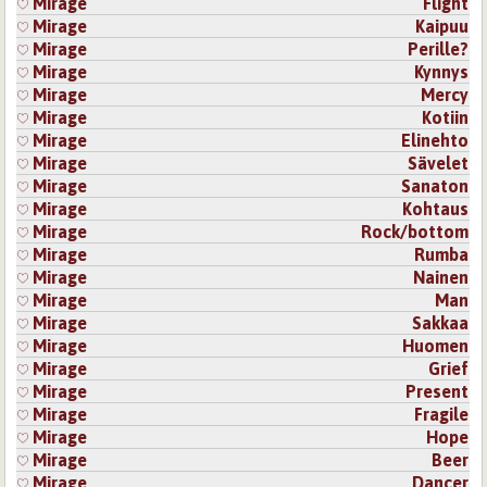
Mirage
Flight
Mirage
Kaipuu
Mirage
Perille?
Mirage
Kynnys
Mirage
Mercy
Mirage
Kotiin
Mirage
Elinehto
Mirage
Sävelet
Mirage
Sanaton
Mirage
Kohtaus
Mirage
Rock/bottom
Mirage
Rumba
Mirage
Nainen
Mirage
Man
Mirage
Sakkaa
Mirage
Huomen
Mirage
Grief
Mirage
Present
Mirage
Fragile
Mirage
Hope
Mirage
Beer
Mirage
Dancer