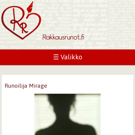
☰ Valikko
Runoilija Mirage