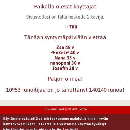
Paikalla olevat käyttäjät
Sivustollasi on tällä hetkellä 1 kävijä.
Tilli
Tänään syntymäpäiviään viettää
Zsa 48 v
^EnKeLi^ 40 v
Nana 33 v
nanoponi 30 v
Josefín 28 v
Paljon onnea!
10953 runoilijaa on jo lähettänyt 140140 runoa!
Rakkausrunot ry © 2003-2026
Käytämme evästeitä varmistaaksemme mahdollisimman hyvän
käyttökokemuksen. Jatkamalla sivustomme käyttöä hyväksyt
Lue lisää
käyttöehdot ja evästeiden käytön.