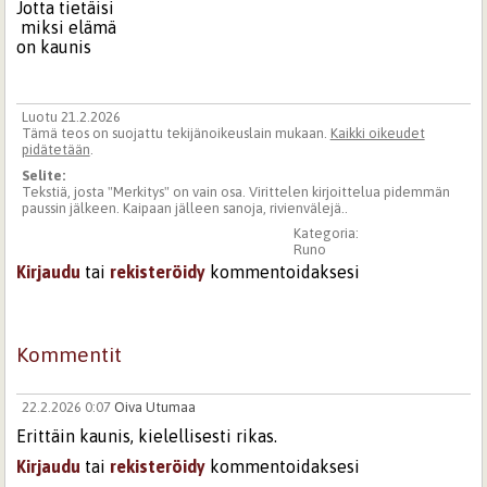
Jotta tietäisi
miksi elämä
on kaunis
Luotu 21.2.2026
Tämä teos on suojattu tekijänoikeuslain mukaan.
Kaikki oikeudet
pidätetään
.
Selite:
Tekstiä, josta "Merkitys" on vain osa. Virittelen kirjoittelua pidemmän
paussin jälkeen. Kaipaan jälleen sanoja, rivienvälejä..
Kategoria:
Runo
Kirjaudu
tai
rekisteröidy
kommentoidaksesi
Kommentit
22.2.2026 0:07
Oiva Utumaa
Erittäin kaunis, kielellisesti rikas.
Kirjaudu
tai
rekisteröidy
kommentoidaksesi