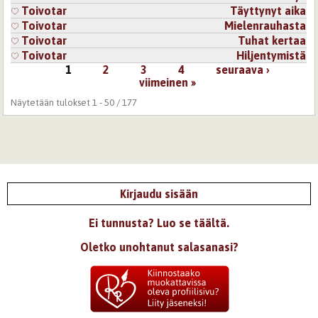
Toivotar
Täyttynyt aika
Toivotar
Mielenrauhasta
Toivotar
Tuhat kertaa
Toivotar
Hiljentymistä
1
2
3
4
seuraava ›
Sivut
viimeinen »
Näytetään tulokset 1 - 50 / 177
Kirjaudu sisään
Ei tunnusta? Luo se täältä.
Oletko unohtanut salasanasi?