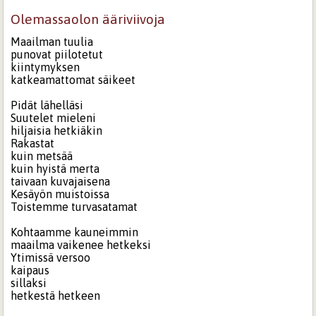
Olemassaolon ääriviivoja
Maailman tuulia
punovat piilotetut
kiintymyksen
katkeamattomat säikeet
Pidät lähelläsi
Suutelet mieleni
hiljaisia hetkiäkin
Rakastat
kuin metsää
kuin hyistä merta
taivaan kuvajaisena
Kesäyön muistoissa
Toistemme turvasatamat
Kohtaamme kauneimmin
maailma vaikenee hetkeksi
Ytimissä versoo
kaipaus
sillaksi
hetkestä hetkeen