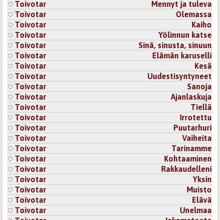
Toivotar
Mennyt ja tuleva
Toivotar
Olemassa
Toivotar
Kaiho
Toivotar
Yölinnun katse
Toivotar
Sinä, sinusta, sinuun
Toivotar
Elämän karuselli
Toivotar
Kesä
Toivotar
Uudestisyntyneet
Toivotar
Sanoja
Toivotar
Ajanlaskuja
Toivotar
Tiellä
Toivotar
Irrotettu
Toivotar
Puutarhuri
Toivotar
Vaiheita
Toivotar
Tarinamme
Toivotar
Kohtaaminen
Toivotar
Rakkaudelleni
Toivotar
Yksin
Toivotar
Muisto
Toivotar
Elävä
Toivotar
Unelmaa