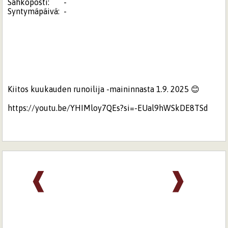
Sähköposti:
-
Syntymäpäivä:
-
Kiitos kuukauden runoilija -maininnasta 1.9. 2025 😊
https://youtu.be/YHIMloy7QEs?si=-EUal9hWSkDE8TSd
❰
❱