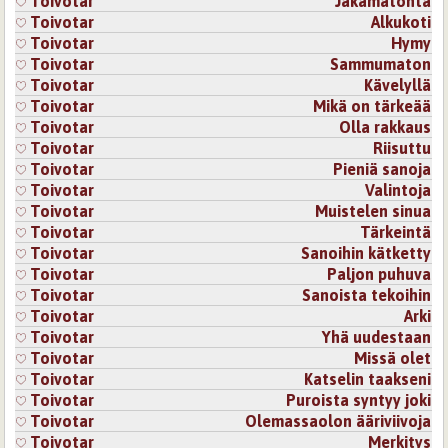
Toivotar
Jakamatonta
Toivotar
Alkukoti
Toivotar
Hymy
Toivotar
Sammumaton
Toivotar
Kävelyllä
Toivotar
Mikä on tärkeää
Toivotar
Olla rakkaus
Toivotar
Riisuttu
Toivotar
Pieniä sanoja
Toivotar
Valintoja
Toivotar
Muistelen sinua
Toivotar
Tärkeintä
Toivotar
Sanoihin kätketty
Toivotar
Paljon puhuva
Toivotar
Sanoista tekoihin
Toivotar
Arki
Toivotar
Yhä uudestaan
Toivotar
Missä olet
Toivotar
Katselin taakseni
Toivotar
Puroista syntyy joki
Toivotar
Olemassaolon ääriviivoja
Toivotar
Merkitys