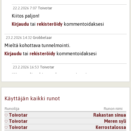
22.2.2026 7:07
Toivotar
Kiitos paljon!
Kirjaudu
tai
rekisteröidy
kommentoidaksesi
23.2.2026 14:32
Grobbelaar
Mieltä kohottava tunnelmointi.
Kirjaudu
tai
rekisteröidy
kommentoidaksesi
23.2.2026 16:53
Toivotar
Kiitos paljon kivasta kommentistasi.
Kirjaudu
tai
rekisteröidy
kommentoidaksesi
Sivut
Käyttäjän kaikki runot
Runoilija
Runon nimi
Toivotar
Rakastan sinua
Toivotar
Meren syli
Toivotar
Kerrostalossa