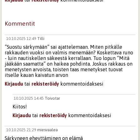
Kommentit
10.10.2025 12:49
Tilli
”Suostu särkymään” sai ajattelemaan. Miten pitkälle
rakkauden vuoksi on valmis menemään? Koskettava runo
- luin nautiskellen säkeestä kerrallaan. Tuo lopun ”Mitä
jääkään saamatta” on haikea pohdinta. Joskus rakkaus on
menetysten arvoista, toisten taas menetykset tuovat
itselle kauan kaivatun arvon
Kirjaudu
tai
rekisteröidy
kommentoidaksesi
10.10.2025 14:45
Toivotar
Kiitos!
Kirjaudu
tai
rekisteröidy
kommentoidaksesi
10.10.2025 21:29
miesvaalea
Särkyneen eheyttäminen on elämä