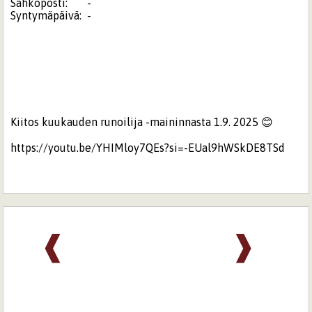
Sähköposti:
-
Syntymäpäivä:
-
Kiitos kuukauden runoilija -maininnasta 1.9. 2025 😊
https://youtu.be/YHIMloy7QEs?si=-EUal9hWSkDE8TSd
❰
❱