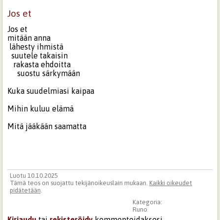
Jos et
Jos et
mitään anna
lähesty ihmistä
suutele takaisin
rakasta ehdoitta
suostu särkymään
Kuka suudelmiasi kaipaa
Mihin kuluu elämä
Mitä jääkään saamatta
Luotu 10.10.2025
Tämä teos on suojattu tekijänoikeuslain mukaan.
Kaikki oikeudet
pidätetään
.
Kategoria:
Runo
Kirjaudu
tai
rekisteröidy
kommentoidaksesi