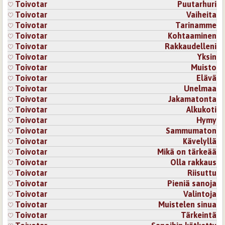
Toivotar
Puutarhuri
Toivotar
Vaiheita
Toivotar
Tarinamme
Toivotar
Kohtaaminen
Toivotar
Rakkaudelleni
Toivotar
Yksin
Toivotar
Muisto
Toivotar
Elävä
Toivotar
Unelmaa
Toivotar
Jakamatonta
Toivotar
Alkukoti
Toivotar
Hymy
Toivotar
Sammumaton
Toivotar
Kävelyllä
Toivotar
Mikä on tärkeää
Toivotar
Olla rakkaus
Toivotar
Riisuttu
Toivotar
Pieniä sanoja
Toivotar
Valintoja
Toivotar
Muistelen sinua
Toivotar
Tärkeintä