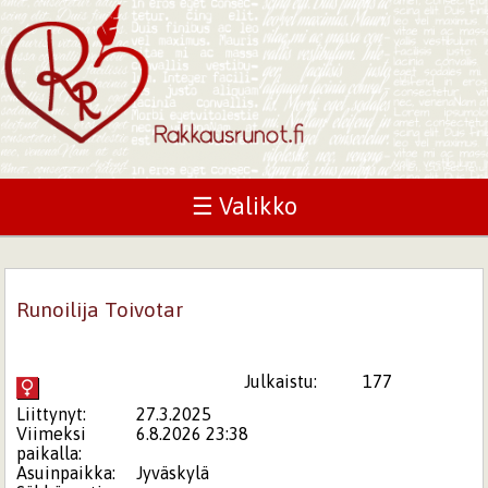
☰ Valikko
Runoilija Toivotar
Julkaistu:
177
Liittynyt:
27.3.2025
Viimeksi
6.8.2026 23:38
paikalla:
Asuinpaikka:
Jyväskylä