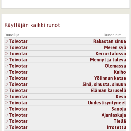
Kirjaudu
tai
rekisteröidy
kommentoidaksesi
11.10.2025 9:23
Toivotar
Käyttäjän kaikki runot
Samaa mieltä. Kiitos kommentista!
Runoilija
Runon nimi
Kirjaudu
tai
rekisteröidy
kommentoidaksesi
Toivotar
Rakastan sinua
Toivotar
Meren syli
15.10.2025 18:58
Oiva Utumaa
Toivotar
Kerrostalossa
Suostu särkymään, paras rivi. Hyvä kokonaisuus joka
Toivotar
Mennyt ja tuleva
tapauksessa.
Toivotar
Olemassa
Kirjaudu
tai
rekisteröidy
kommentoidaksesi
Toivotar
Kaiho
Toivotar
Yölinnun katse
Toivotar
Sinä, sinusta, sinuun
15.10.2025 20:06
Toivotar
Toivotar
Elämän karuselli
Kiitos.
Toivotar
Kesä
Kirjaudu
tai
rekisteröidy
kommentoidaksesi
Toivotar
Uudestisyntyneet
Toivotar
Sanoja
Sivut
Toivotar
Ajanlaskuja
Toivotar
Tiellä
Toivotar
Irrotettu