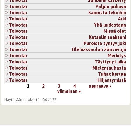
Toivotar
Sanoihin kätketty
Toivotar
Paljon puhuva
Toivotar
Sanoista tekoihin
Toivotar
Arki
Toivotar
Yhä uudestaan
Toivotar
Missä olet
Toivotar
Katselin taakseni
Toivotar
Puroista syntyy joki
Toivotar
Olemassaolon ääriviivoja
Toivotar
Merkitys
Toivotar
Täyttynyt aika
Toivotar
Mielenrauhasta
Toivotar
Tuhat kertaa
Toivotar
Hiljentymistä
1
2
3
4
seuraava ›
Sivut
viimeinen »
Näytetään tulokset 1 - 50 / 177