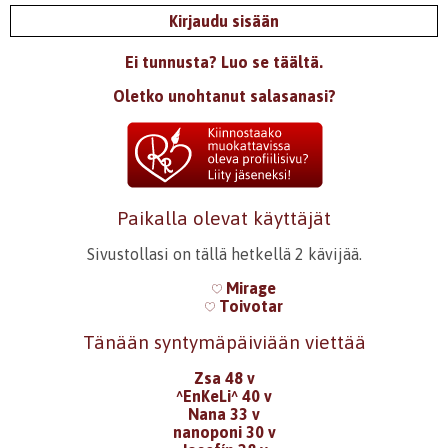
Kirjaudu sisään
Ei tunnusta? Luo se täältä.
Oletko unohtanut salasanasi?
Paikalla olevat käyttäjät
Sivustollasi on tällä hetkellä 2 kävijää.
Mirage
Toivotar
Tänään syntymäpäiviään viettää
Zsa 48 v
^EnKeLi^ 40 v
Nana 33 v
nanoponi 30 v