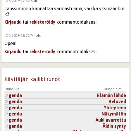
2.5.2019 17:32
Star
Tanssiminen kannattaa varmasti aina, vaikka yksinäänkin
<3
Kirjaudu
tai
rekisteröidy
kommentoidaksesi
2.5.2019 18:22
Milele
Upea!
Kirjaudu
tai
rekisteröidy
kommentoidaksesi
Käyttäjän kaikki runot
Runoilija
Runon nimi
genda
Elämän lähde
genda
Beloved
genda
Yhteyteen
genda
Näkymätön
genda
Auki avarrettu
genda
Äidin synty