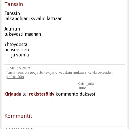
Tanssin
Tanssin
jalkapohjani syvälle lattiaan
Juurrun
tukevasti maahan
Yhteydestä
nousee tieto
ja voima
Luotu 2.5.2019
Tämä teos on suojattu tekijänoikeuslain mukaan.
Kaikki oikeudet
pidätetään
.
Kategoria:
Runo
Kirjaudu
tai
rekisteröidy
kommentoidaksesi
Kommentit