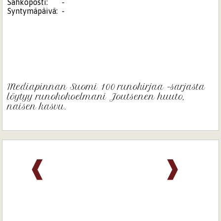
Sähköposti:
-
Syntymäpäivä:
-
Mediapinnan Suomi 100 runokirjaa -sarjasta
löytyy runokokoelmani Joutsenen huuto,
naisen kasvu.
❰
❱