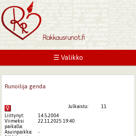
☰ Valikko
Runoilija genda
Julkaistu:
11
Liittynyt:
14.5.2004
Viimeksi
22.11.2025 19:40
paikalla:
Asuinpaikka:
-