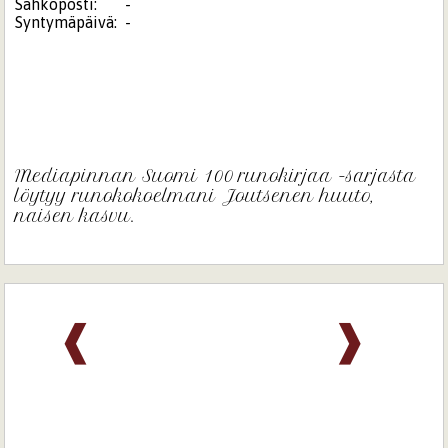
Sähköposti:
-
Syntymäpäivä:
-
Mediapinnan Suomi 100 runokirjaa -sarjasta
löytyy runokokoelmani Joutsenen huuto,
naisen kasvu.
❰
❱