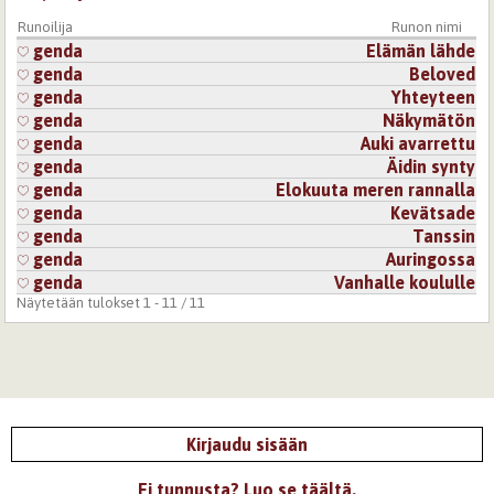
Runoilija
Runon nimi
genda
Elämän lähde
genda
Beloved
genda
Yhteyteen
genda
Näkymätön
genda
Auki avarrettu
genda
Äidin synty
genda
Elokuuta meren rannalla
genda
Kevätsade
genda
Tanssin
genda
Auringossa
genda
Vanhalle koululle
Näytetään tulokset 1 - 11 / 11
Kirjaudu sisään
Ei tunnusta? Luo se täältä.