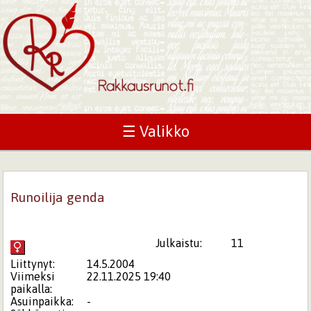
☰ Valikko
Runoilija genda
Julkaistu:
11
Liittynyt:
14.5.2004
Viimeksi
22.11.2025 19:40
paikalla:
Asuinpaikka:
-