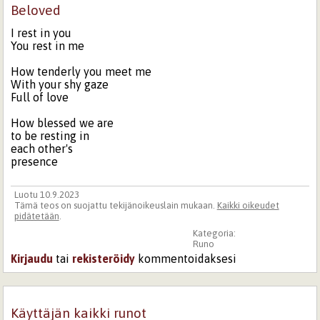
Beloved
I rest in you
You rest in me
How tenderly you meet me
With your shy gaze
Full of love
How blessed we are
to be resting in
each other's
presence
Luotu 10.9.2023
Tämä teos on suojattu tekijänoikeuslain mukaan.
Kaikki oikeudet
pidätetään
.
Kategoria:
Runo
Kirjaudu
tai
rekisteröidy
kommentoidaksesi
Käyttäjän kaikki runot