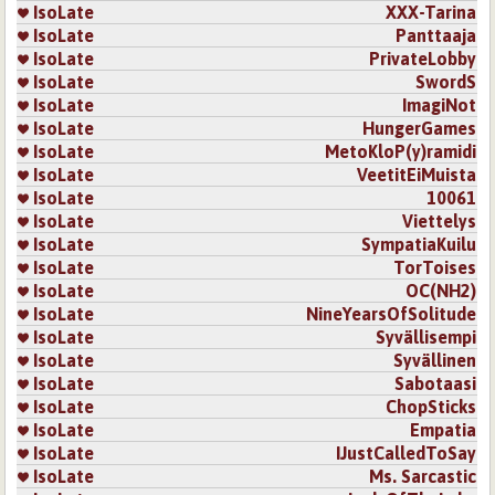
IsoLate
XXX-Tarina
IsoLate
Panttaaja
IsoLate
PrivateLobby
IsoLate
SwordS
IsoLate
ImagiNot
IsoLate
HungerGames
IsoLate
MetoKloP(y)ramidi
IsoLate
VeetitEiMuista
IsoLate
10061
IsoLate
Viettelys
IsoLate
SympatiaKuilu
IsoLate
TorToises
IsoLate
OC(NH2)
IsoLate
NineYearsOfSolitude
IsoLate
Syvällisempi
IsoLate
Syvällinen
IsoLate
Sabotaasi
IsoLate
ChopSticks
IsoLate
Empatia
IsoLate
IJustCalledToSay
IsoLate
Ms. Sarcastic