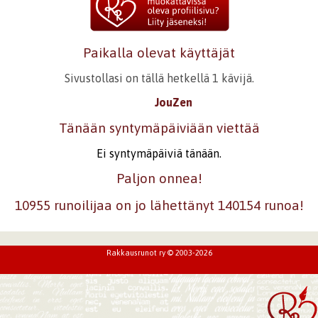
Paikalla olevat käyttäjät
Sivustollasi on tällä hetkellä 1 kävijä.
JouZen
Tänään syntymäpäiviään viettää
Ei syntymäpäiviä tänään.
Paljon onnea!
10955 runoilijaa on jo lähettänyt 140154 runoa!
Rakkausrunot ry © 2003-2026