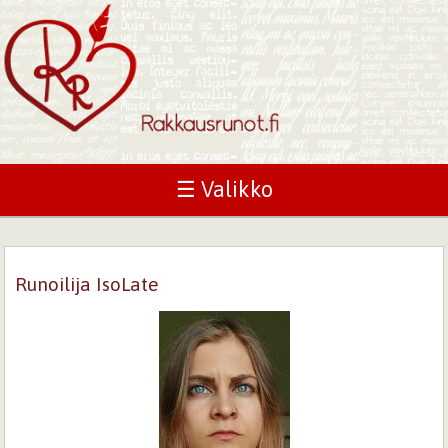
☰ Valikko
Runoilija IsoLate