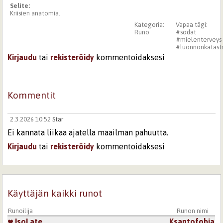
Selite:
Kriisien anatomia.
Kategoria:
Vapaa tägi:
Runo
#sodat
#mielenterveys
#luonnonkatastr
Kirjaudu
tai
rekisteröidy
kommentoidaksesi
Kommentit
2.3.2026 10:52
Star
Ei kannata liikaa ajatella maailman pahuutta.
Kirjaudu
tai
rekisteröidy
kommentoidaksesi
Sivut
Käyttäjän kaikki runot
Runoilija
Runon nimi
IsoLate
Ksantofobia