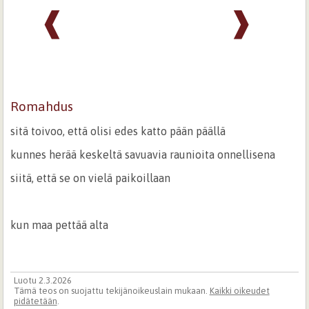
❰
❱
Romahdus
sitä toivoo, että olisi edes katto pään päällä
kunnes herää keskeltä savuavia raunioita onnellisena
siitä, että se on vielä paikoillaan
kun maa pettää alta
Luotu 2.3.2026
Tämä teos on suojattu tekijänoikeuslain mukaan.
Kaikki oikeudet
pidätetään
.