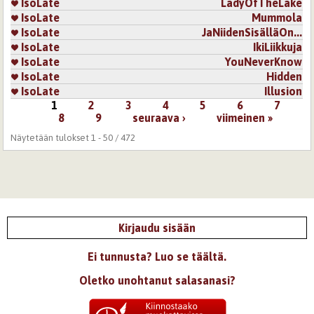
IsoLate
LadyOfTheLake
IsoLate
Mummola
IsoLate
JaNiidenSisälläOn...
IsoLate
IkiLiikkuja
IsoLate
YouNeverKnow
IsoLate
Hidden
IsoLate
Illusion
1
2
3
4
5
6
7
Sivut
8
9
seuraava ›
viimeinen »
Näytetään tulokset 1 - 50 / 472
Kirjaudu sisään
Ei tunnusta? Luo se täältä.
Oletko unohtanut salasanasi?