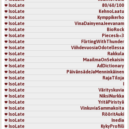
IsoLate
80/60/100
IsoLate
KehnoLaatu
IsoLate
Kymppikerho
IsoLate
VinaDainyenaJeevanam
IsoLate
BioRock
IsoLate
Pieces&<3
IsoLate
FlirtingWithThunder
IsoLate
ViihdevuosiaOdotellessa
IsoLate
Rakkula
IsoLate
MaailmaOnSekaisin
IsoLate
AdDictionary
IsoLate
PäivänsädeJaMenninkäinen
IsoLate
RajaTiloja
IsoLate
I
IsoLate
Värityskuvia
IsoLate
NiksiNurkka
IsoLate
YritäPiristyä
IsoLate
VinkuviaSammakoita
IsoLate
RööritAuki
IsoLate
Inedia
IsoLate
KykyProfiili