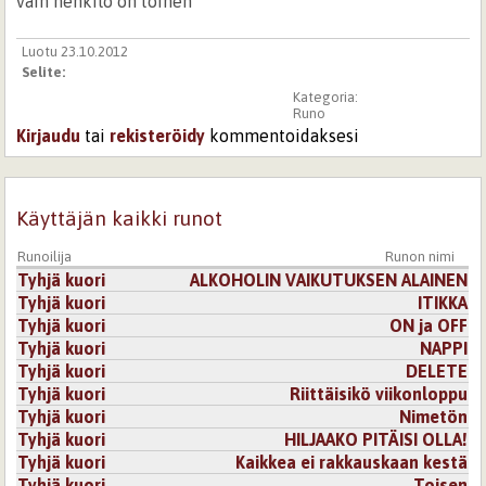
vain henkilö on toinen
Luotu 23.10.2012
Selite:
Kategoria:
Runo
Kirjaudu
tai
rekisteröidy
kommentoidaksesi
Käyttäjän kaikki runot
Runoilija
Runon nimi
Tyhjä kuori
ALKOHOLIN VAIKUTUKSEN ALAINEN
Tyhjä kuori
ITIKKA
Tyhjä kuori
ON ja OFF
Tyhjä kuori
NAPPI
Tyhjä kuori
DELETE
Tyhjä kuori
Riittäisikö viikonloppu
Tyhjä kuori
Nimetön
Tyhjä kuori
HILJAAKO PITÄISI OLLA!
Tyhjä kuori
Kaikkea ei rakkauskaan kestä
Tyhjä kuori
Toisen