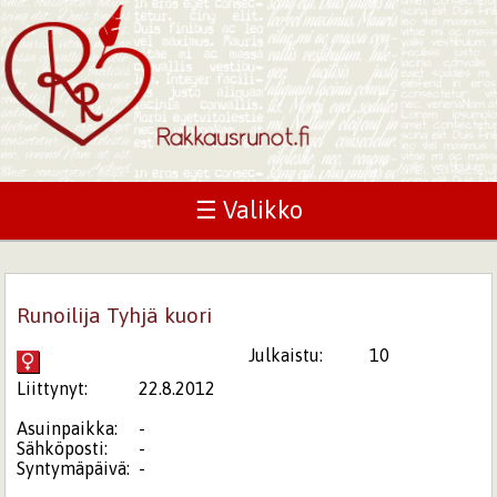
☰ Valikko
Runoilija Tyhjä kuori
Julkaistu:
10
Liittynyt:
22.8.2012
Asuinpaikka:
-
Sähköposti:
-
Syntymäpäivä:
-