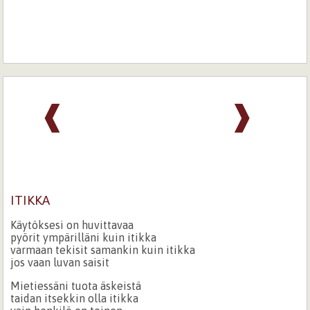
❰
❱
ITIKKA
Käytöksesi on huvittavaa
pyörit ympärilläni kuin itikka
varmaan tekisit samankin kuin itikka
jos vaan luvan saisit
Mietiessäni tuota äskeistä
taidan itsekkin olla itikka