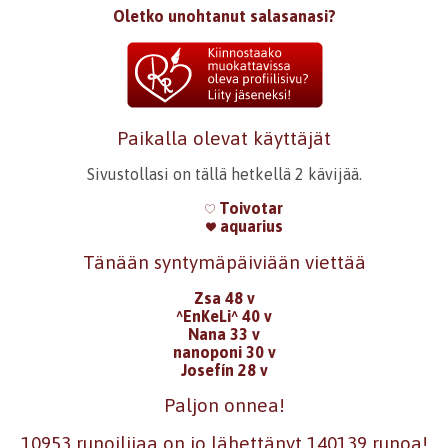
Oletko unohtanut salasanasi?
Paikalla olevat käyttäjät
Sivustollasi on tällä hetkellä 2 kävijää.
Toivotar
aquarius
Tänään syntymäpäiviään viettää
Zsa 48 v
^EnKeLi^ 40 v
Nana 33 v
nanoponi 30 v
Josefín 28 v
Paljon onnea!
10953 runoilijaa on jo lähettänyt 140139 runoa!