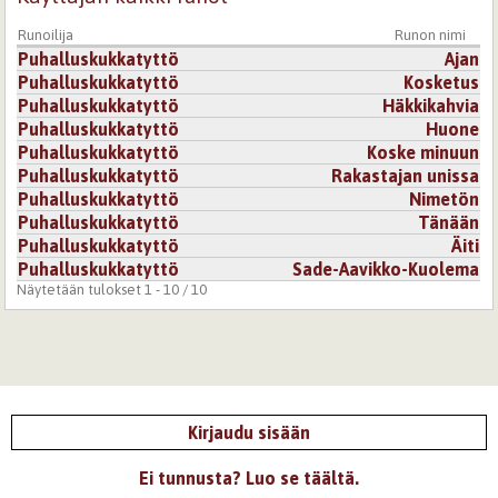
Runoilija
Runon nimi
Puhalluskukkatyttö
Ajan
Puhalluskukkatyttö
Kosketus
Puhalluskukkatyttö
Häkkikahvia
Puhalluskukkatyttö
Huone
Puhalluskukkatyttö
Koske minuun
Puhalluskukkatyttö
Rakastajan unissa
Puhalluskukkatyttö
Nimetön
Puhalluskukkatyttö
Tänään
Puhalluskukkatyttö
Äiti
Puhalluskukkatyttö
Sade-Aavikko-Kuolema
Näytetään tulokset 1 - 10 / 10
Kirjaudu sisään
Ei tunnusta? Luo se täältä.