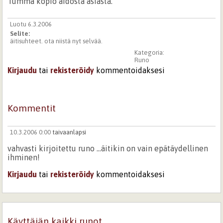
Tumma kopio aidosta asiasta.
Luotu 6.3.2006
Selite:
äitisuhteet. ota niistä nyt selvää.
Kategoria:
Runo
Kirjaudu
tai
rekisteröidy
kommentoidaksesi
Kommentit
10.3.2006 0:00
taivaanlapsi
vahvasti kirjoitettu runo ...äitikin on vain epätäydellinen
ihminen!
Kirjaudu
tai
rekisteröidy
kommentoidaksesi
Käyttäjän kaikki runot