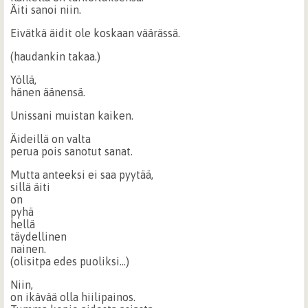
Äiti sanoi niin.
Eivätkä äidit ole koskaan väärässä.
(haudankin takaa.)
Yöllä,
hänen äänensä.
Unissani muistan kaiken.
Äideillä on valta
perua pois sanotut sanat.
Mutta anteeksi ei saa pyytää,
sillä äiti
on
pyhä
hellä
täydellinen
nainen.
(olisitpa edes puoliksi...)
Niin,
on ikävää olla hiilipainos.