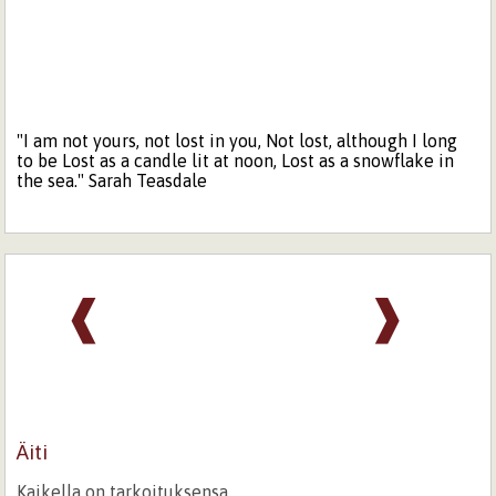
"I am not yours, not lost in you, Not lost, although I long
to be Lost as a candle lit at noon, Lost as a snowflake in
the sea." Sarah Teasdale
❰
❱
Äiti
Kaikella on tarkoituksensa.