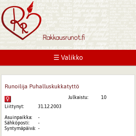
☰ Valikko
Runoilija Puhalluskukkatyttö
Julkaistu:
10
Liittynyt:
31.12.2003
Asuinpaikka:
-
Sähköposti:
-
Syntymäpäivä:
-