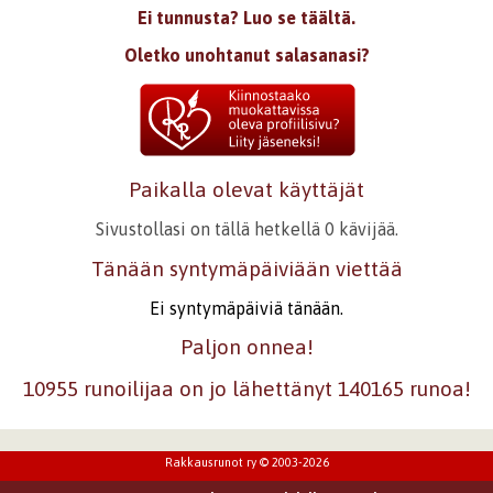
Ei tunnusta? Luo se täältä.
Kirjaudu
tai
rekisteröidy
kommentoidaksesi
Oletko unohtanut salasanasi?
Paikalla olevat käyttäjät
Sivustollasi on tällä hetkellä 0 kävijää.
Tänään syntymäpäiviään viettää
Ei syntymäpäiviä tänään.
Paljon onnea!
10955 runoilijaa on jo lähettänyt 140165 runoa!
Rakkausrunot ry © 2003-2026