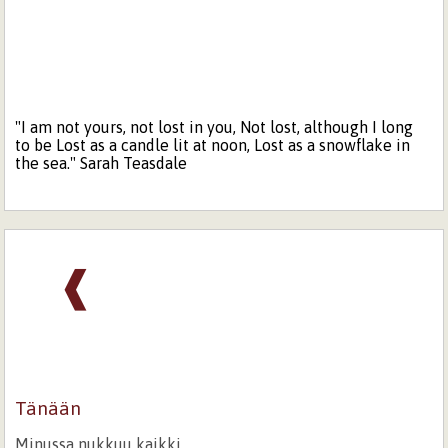
"I am not yours, not lost in you, Not lost, although I long
to be Lost as a candle lit at noon, Lost as a snowflake in
the sea." Sarah Teasdale
❰
Tänään
Minussa nukkuu kaikki.