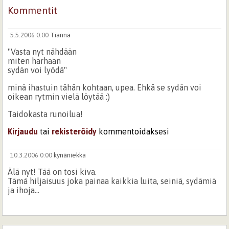
Kommentit
5.5.2006 0:00
Tianna
"Vasta nyt nähdään
miten harhaan
sydän voi lyödä"
minä ihastuin tähän kohtaan, upea. Ehkä se sydän voi
oikean rytmin vielä löytää :)
Taidokasta runoilua!
Kirjaudu
tai
rekisteröidy
kommentoidaksesi
10.3.2006 0:00
kynäniekka
Älä nyt! Tää on tosi kiva.
Tämä hiljaisuus joka painaa kaikkia luita, seiniä, sydämiä
ja ihoja...
Kirjaudu
tai
rekisteröidy
kommentoidaksesi