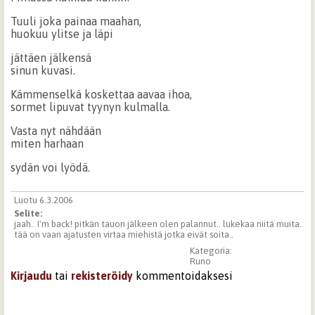
Tuuli joka painaa maahan,
huokuu ylitse ja läpi
jättäen jälkensä
sinun kuvasi.
Kämmenselkä koskettaa aavaa ihoa,
sormet lipuvat tyynyn kulmalla.
Vasta nyt nähdään
miten harhaan
sydän voi lyödä.
Luotu 6.3.2006
Selite:
jaah.. I'm back! pitkän tauon jälkeen olen palannut.. lukekaa niitä muita..
tää on vaan ajatusten virtaa miehistä jotka eivät soita..
Kategoria:
Runo
Kirjaudu
tai
rekisteröidy
kommentoidaksesi