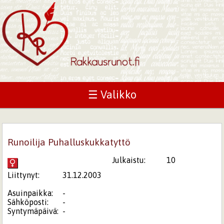
☰ Valikko
Runoilija Puhalluskukkatyttö
Julkaistu:
10
Liittynyt:
31.12.2003
Asuinpaikka:
-
Sähköposti:
-
Syntymäpäivä:
-