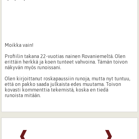
Moikka vain!
Profiilin takana 22-vuotias nainen Rovaniemeltä. Olen
erittäin herkkä ja koen tunteet vahvoina. Tämän toivon
näkyvän myös runoissani.
Olen kirjoittanut roskapaussiin runoja, mutta nyt tuntuu,
että on pakko saada julkaista edes muutama. Toivon
kovasti kommenttia tekemistä, koska en tiedä
runoista mitään.
❰
❱