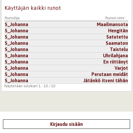
Käyttäjän kaikki runot
Runoilija
Runon nimi
S_Johanna
Maailmansota
S_Johanna
Hengitän
S_Johanna
Satutettu
S_Johanna
Saamaton
S_Johanna
Taistelu
S_Johanna
Uhrilahjana
S_Johanna
En riittänyt
S_Johanna
Varjot
S_Johanna
Perutaan meidät
S_Johanna
Jätänkö itseni tähän
Näytetään tulokset 1 - 10 / 10
Kirjaudu sisään