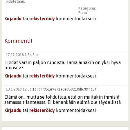
pidätetään
.
Kategoria:
Runo
Kirjaudu
tai
rekisteröidy
kommentoidaksesi
Kommentit
17.12.2018 1:54
Star
Tiedät varsin paljon runoista. Tämä ainakin on yksi hyvä
runosi <3
Kirjaudu
tai
rekisteröidy
kommentoidaksesi
13.1.2019 12:36
169c9f951e9671a0e959210db78f465f
Elämä on.. mutta se lohduttaa, että on muitakin ihmisiä
samassa tilanteessa. Ei kenenkään elämä ole täydellistä.
Kirjaudu
tai
rekisteröidy
kommentoidaksesi