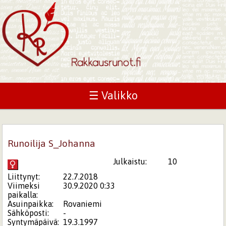
☰ Valikko
Runoilija S_Johanna
Julkaistu:
10
Liittynyt:
22.7.2018
Viimeksi
30.9.2020 0:33
paikalla:
Asuinpaikka:
Rovaniemi
Sähköposti:
-
Syntymäpäivä:
19.3.1997