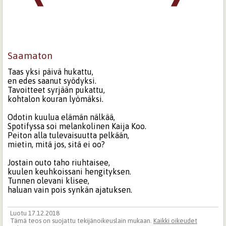
Saamaton
Taas yksi päivä hukattu,
en edes saanut syödyksi.
Tavoitteet syrjään pukattu,
kohtalon kouran lyömäksi.
Odotin kuulua elämän nälkää,
Spotifyssa soi melankolinen Kaija Koo.
Peiton alla tulevaisuutta pelkään,
mietin, mitä jos, sitä ei oo?
Jostain outo taho riuhtaisee,
kuulen keuhkoissani hengityksen.
Tunnen olevani klisee,
haluan vain pois synkän ajatuksen.
Luotu 17.12.2018
Tämä teos on suojattu tekijänoikeuslain mukaan.
Kaikki oikeudet