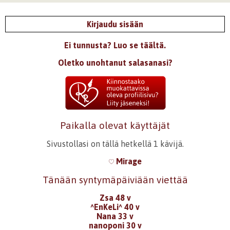
Kirjaudu sisään
Ei tunnusta? Luo se täältä.
Oletko unohtanut salasanasi?
Paikalla olevat käyttäjät
Sivustollasi on tällä hetkellä 1 kävijä.
Mirage
Tänään syntymäpäiviään viettää
Zsa 48 v
^EnKeLi^ 40 v
Nana 33 v
nanoponi 30 v