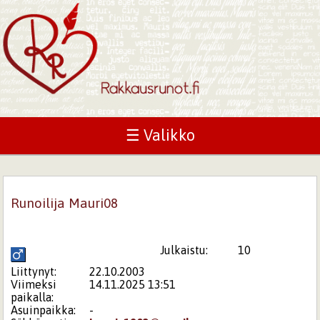
☰ Valikko
Runoilija Mauri08
Julkaistu:
10
Liittynyt:
22.10.2003
Viimeksi
14.11.2025 13:51
paikalla:
Asuinpaikka:
-