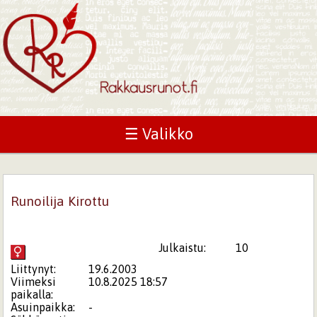
☰ Valikko
Runoilija Kirottu
Julkaistu:
10
Liittynyt:
19.6.2003
Viimeksi
10.8.2025 18:57
paikalla:
Asuinpaikka:
-