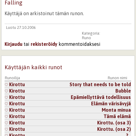
Falling
Käyttäjä on arkistoinut tämän runon.
Luotu 27.10.2006
Kategoria:
Runo
Kirjaudu
tai
rekisteröidy
kommentoidaksesi
Käyttäjän kaikki runot
Runoilija
Runon nimi
Kirottu
Story that needs to be told
Kirottu
Bubble
Kirottu
Epämiellyttävä todellisuus
Kirottu
Elämän värisävyjä
Kirottu
Monta minua
Kirottu
Tämä elämä
Kirottu
Kirottu. (osa 3)
Kirottu
Kirottu. (osa 2)
Kirottu
..?..