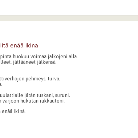
itä enää ikinä
pinta huokuu voimaa jalkojeni alla.
lleet, jättääneet jälkensä.
tiverhojen pehmeys, turva.
e.
uulattialle jätän tuskani, suruni.
 varjoon hukutan rakkauteni.
 enää ikinä.