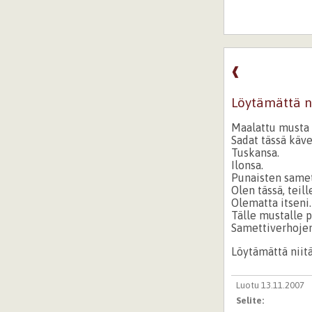
❰
Löytämättä ni
Maalattu musta 
Sadat tässä käve
Tuskansa.
Ilonsa.
Punaisten samet
Olen tässä, teill
Olematta itseni.
Tälle mustalle p
Samettiverhojen
Löytämättä niitä
Luotu 13.11.2007
Selite: