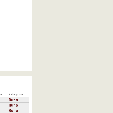
a
Kategoria
Runo
Runo
Runo