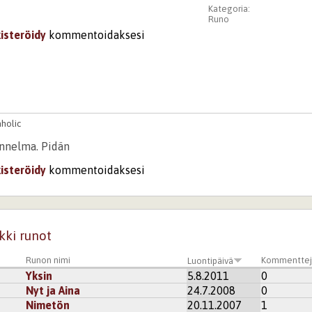
Kategoria:
Runo
kisteröidy
kommentoidaksesi
holic
unnelma. Pidän
kisteröidy
kommentoidaksesi
kki runot
Runon nimi
Kommenttej
Luontipäivä
Yksin
5.8.2011
0
Nyt ja Aina
24.7.2008
0
Nimetön
20.11.2007
1