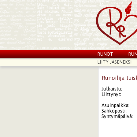
RUNOT
RUN
LIITY JÄSENEKSI
Runoilija tuis
Julkaistu:
Liittynyt:
Asuinpaikka:
Sähköposti:
Syntymäpäivä: