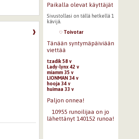
Paikalla olevat käyttäjät
Sivustollasi on tällä hetkellä 1
kävijä.
❱
Toivotar
Tänään syntymäpäiviään
viettää
tzadik 58 v
Lady-lynx 42 v
miamm 35 v
LIONMAN 34 v
hooja 34 v
huimaa 33 v
Paljon onnea!
10955 runoilijaa on jo
lähettänyt 140152 runoa!