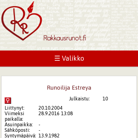
☰ Valikko
Runoilija Estreya
Julkaistu:
10
Liittynyt:
20.10.2004
Viimeksi
28.9.2016 13:08
paikalla:
Asuinpaikka:
-
Sähköposti:
-
Syntymäpäivä:
13.9.1982