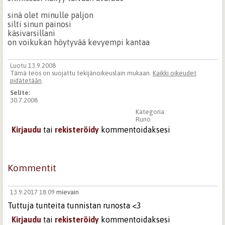
sinä olet minulle paljon
silti sinun painosi
käsivarsillani
on voikukan höytyvää kevyempi kantaa
Luotu 13.9.2008
Tämä teos on suojattu tekijänoikeuslain mukaan.
Kaikki oikeudet
pidätetään
.
Selite:
30.7.2008
Kategoria:
Runo
Kirjaudu
tai
rekisteröidy
kommentoidaksesi
Kommentit
13.9.2017 18:09
mievain
Tuttuja tunteita tunnistan runosta <3
Kirjaudu
tai
rekisteröidy
kommentoidaksesi