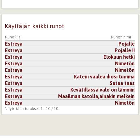
Käyttäjän kaikki runot
Runoilija
Runon nimi
Estreya
Pojalle
Estreya
Pojalle II
Estreya
Elokuun hetki
Estreya
Nimetön
Estreya
Nimetön
Estreya
Käteni vaalea ihosi tumma
Estreya
Sataa taas
Estreya
Kevätillassa valo on lämmin
Estreya
Maailman katolla,ainakin melkein
Estreya
Nimetön
Näytetään tulokset 1 - 10 / 10