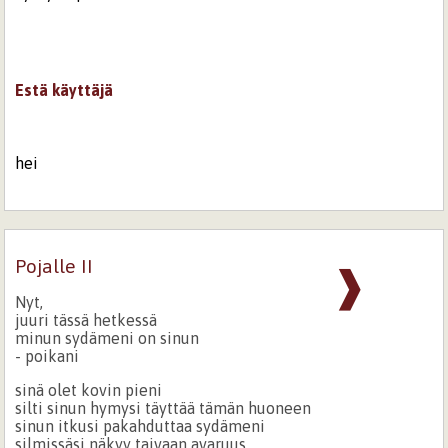
Estä käyttäjä
hei
Pojalle II
❱
Nyt,
juuri tässä hetkessä
minun sydämeni on sinun
- poikani
sinä olet kovin pieni
silti sinun hymysi täyttää tämän huoneen
sinun itkusi pakahduttaa sydämeni
silmissäsi näkyy taivaan avaruus