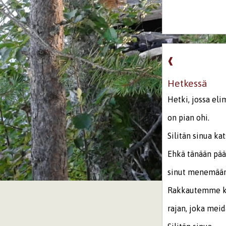
❰
Hetkessä
Hetki, jossa el
on pian ohi.
Silitän sinua kat
Ehkä tänään pää
sinut menemään
Rakkautemme kan
rajan, joka meid