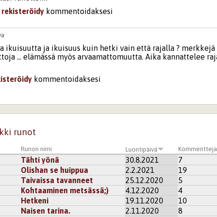
i
rekisteröidy
kommentoidaksesi
va
a ikuisuutta ja ikuisuus kuin hetki vain että rajalla ? merkkejä
ttoja ... elämässä myös arvaamattomuutta. Aika kannattelee raj
kisteröidy
kommentoidaksesi
8
tasja
 ajatuksistasi runolleni. Joku vuosi sitten kirjoitin runon -san
o on ikäänkuin vastaus siihen runoon. Hyvin kirjoitit.
kki runot
i
rekisteröidy
kommentoidaksesi
Runon nimi
Kommenttej
Luontipäivä
Tähti yönä
30.8.2021
7
samuli
Olishan se huippua
2.2.2021
19
 etäisyys ei ole silittämisen arvoinen vaikka toisaalta se ajoi
Taivaissa tavanneet
25.12.2020
5
Kohtaaminen metsässä;)
4.12.2020
4
kisteröidy
kommentoidaksesi
Hetkeni
19.11.2020
10
Naisen tarina.
2.11.2020
8