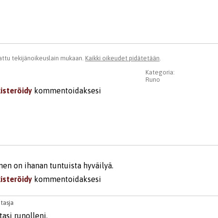
ttu tekijänoikeuslain mukaan.
Kaikki oikeudet pidätetään
.
Kategoria:
Runo
kisteröidy
kommentoidaksesi
nen on ihanan tuntuista hyväilyä.
kisteröidy
kommentoidaksesi
1
tasja
tasi runolleni.