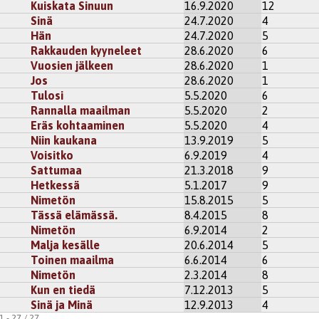
Kuiskata Sinuun
16.9.2020
12
detönpuu
Sinä
24.7.2020
4
nä oleva hetkesi
Hän
24.7.2020
5
♡♡
Rakkauden kyyneleet
28.6.2020
6
Vuosien jälkeen
28.6.2020
1
kisteröidy
kommentoidaksesi
Jos
28.6.2020
1
Tulosi
5.5.2020
6
5
tasja
Rannalla maailman
5.5.2020
2
on-
Eräs kohtaaminen
5.5.2020
4
Niin kaukana
13.9.2019
5
i
rekisteröidy
kommentoidaksesi
Voisitko
6.9.2019
4
Sattumaa
21.3.2018
9
retku
Hetkessä
5.1.2017
9
esti sanottu tämä merkitystä huokuva hetki ennen uuden alkua.
Nimetön
15.8.2015
5
Tässä elämässä.
8.4.2015
8
kisteröidy
kommentoidaksesi
Nimetön
6.9.2014
2
Malja kesälle
20.6.2014
5
8
tasja
Toinen maailma
6.6.2014
6
Nimetön
2.3.2014
8
Kun en tiedä
7.12.2013
5
i
rekisteröidy
kommentoidaksesi
Sinä ja Minä
12.9.2013
4
 - 27 / 27