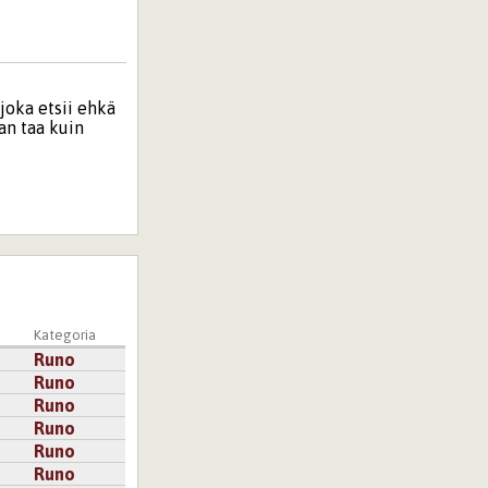
 joka etsii ehkä
an taa kuin
ojen elämä-. Nyt
a
Kategoria
Runo
Runo
ttain on
Runo
Runo
Runo
Runo