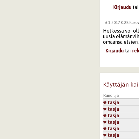
Kirjaudu
ta
6.1.2017 0:28
Kase
Hetkessä voi oll
uusia elämänvii
omaansa etsien.
Kirjaudu
tai
re
6.1.2017 20:3
Kiitos Kaseva
kyseinen run
Käyttäjän kai
Kirjaudu
ta
Runoilija
tasja
3.2.2017 21:49
olli
tasja
Rakkaudessa vain
tasja
ehdoton.........
tasja
Kirjaudu
tai
re
tasja
tasja