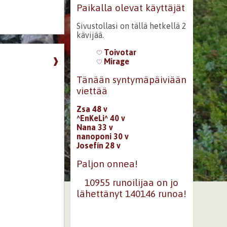
Paikalla olevat käyttäjät
Sivustollasi on tällä hetkellä 2
kävijää.
Toivotar
❱
Mirage
Tänään syntymäpäiviään
viettää
Zsa 48 v
^EnKeLi^ 40 v
Nana 33 v
nanoponi 30 v
Josefín 28 v
Paljon onnea!
10955 runoilijaa on jo
lähettänyt 140146 runoa!