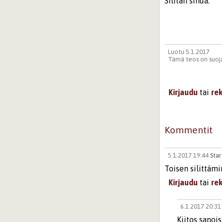
Silitän sinua.
Luotu 5.1.2017
Tämä teos on suoja
Kirjaudu
tai
re
Kommentit
5.1.2017 19:44
Star
Toisen silittämi
Kirjaudu
tai
re
6.1.2017 20:3
Kiitos sanois