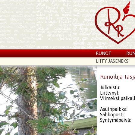
RUNOT
RUN
LIITY JÄSENEKSI
Runoilija tasj
Julkaistu:
Liittynyt:
Viimeksi paikall
Asuinpaikka:
Sähköposti:
Syntymäpäivä: