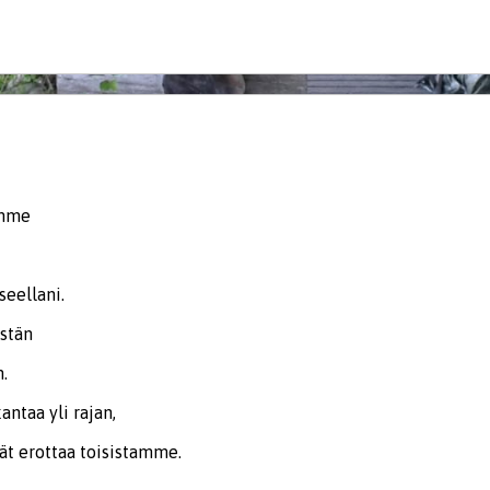
imme
seellani.
stän
.
taa yli rajan,
ät erottaa toisistamme.