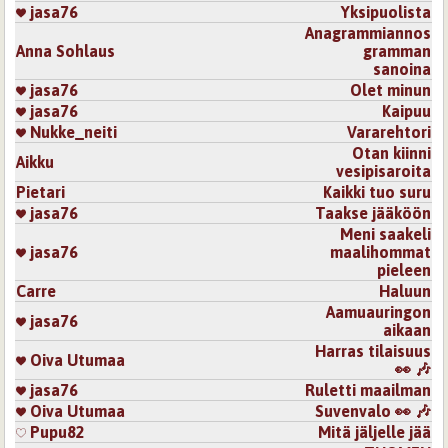
jasa76
Yksipuolista
Anagrammiannos
Anna Sohlaus
gramman
sanoina
jasa76
Olet minun
jasa76
Kaipuu
Nukke_neiti
Vararehtori
Otan kiinni
Aikku
vesipisaroita
Pietari
Kaikki tuo suru
jasa76
Taakse jääköön
Meni saakeli
jasa76
maalihommat
pieleen
Carre
Haluun
Aamuauringon
jasa76
aikaan
Harras tilaisuus
Oiva Utumaa
👀 🎶
jasa76
Ruletti maailman
Oiva Utumaa
Suvenvalo 👀 🎶
Pupu82
Mitä jäljelle jää