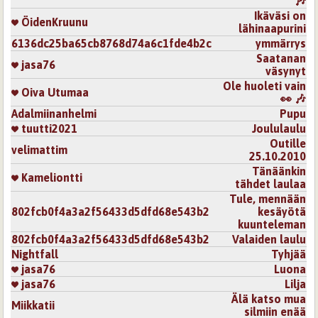
🎶
Ikäväsi on
ÖidenKruunu
lähinaapurini
6136dc25ba65cb8768d74a6c1fde4b2c
ymmärrys
Saatanan
jasa76
väsynyt
Ole huoleti vain
Oiva Utumaa
👀 🎶
Adalmiinanhelmi
Pupu
tuutti2021
Joululaulu
Outille
velimattim
25.10.2010
Tänäänkin
Kameliontti
tähdet laulaa
Tule, mennään
802fcb0f4a3a2f56433d5dfd68e543b2
kesäyötä
kuunteleman
802fcb0f4a3a2f56433d5dfd68e543b2
Valaiden laulu
Nightfall
Tyhjää
jasa76
Luona
jasa76
Lilja
Älä katso mua
Miikkatii
silmiin enää