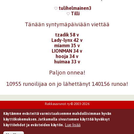
tulihelmainen3
Tilli
Tänään syntymäpäiviään viettää
tzadik 58 v
Lady-lynx 42 v
miamm 35 v
LIONMAN 34 v
hooja 34 v
huimaa 33 v
Paljon onnea!
10955 runoilijaa on jo lähettänyt 140156 runoa!
Rakkausrunot ry © 2003-2026
Käytämme evästeitä varmistaaksemme mahdollisimman hyvän
käyttökokemuksen. Jatkamalla sivustomme käyttöä hyväksyt
Lue lisää
käyttöehdot ja evästeiden käytön.