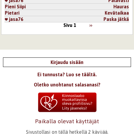
jasa76
Palavasti
Pieni Siipi
Hauras
Pietari
Kevätaikaa
jasa76
Paska jätkä
Sivu 1
››
Kirjaudu sisään
Ei tunnusta? Luo se täältä.
Oletko unohtanut salasanasi?
Paikalla olevat käyttäjät
Sivustollasi on tällä hetkellä 2 kävijää.