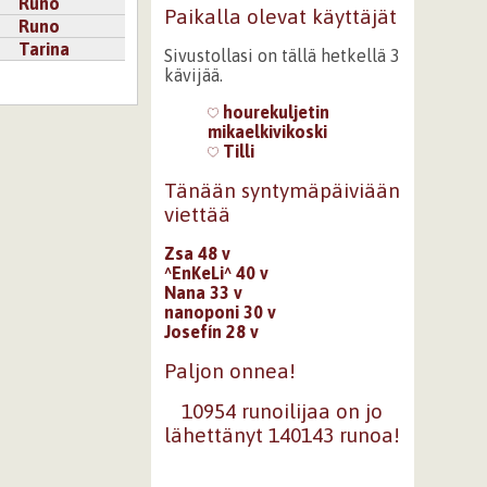
Runo
Paikalla olevat käyttäjät
Runo
Tarina
Sivustollasi on tällä hetkellä 3
kävijää.
hourekuljetin
mikaelkivikoski
Tilli
Tänään syntymäpäiviään
viettää
Zsa 48 v
^EnKeLi^ 40 v
Nana 33 v
nanoponi 30 v
Josefín 28 v
Paljon onnea!
10954 runoilijaa on jo
lähettänyt 140143 runoa!