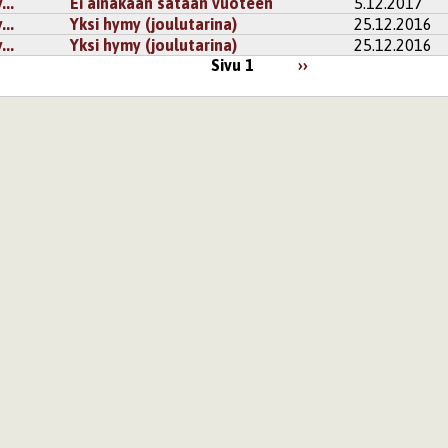
..
Ei ainakaan sataan vuoteen
5.12.2017
..
Yksi hymy (joulutarina)
25.12.2016
..
Yksi hymy (joulutarina)
25.12.2016
Sivu 1
››