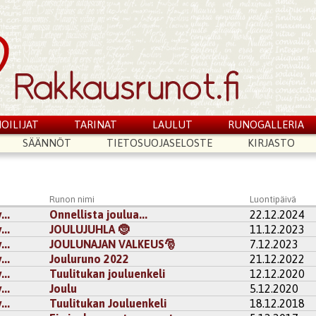
OILIJAT
TARINAT
LAULUT
RUNOGALLERIA
SÄÄNNÖT
TIETOSUOJASELOSTE
KIRJASTO
Runon nimi
Luontipäivä
..
Onnellista joulua...
22.12.2024
..
JOULUJUHLA 🤶
11.12.2023
..
JOULUNAJAN VALKEUS🎅
7.12.2023
..
Jouluruno 2022
21.12.2022
..
Tuulitukan jouluenkeli
12.12.2020
..
Joulu
5.12.2020
..
Tuulitukan Jouluenkeli
18.12.2018