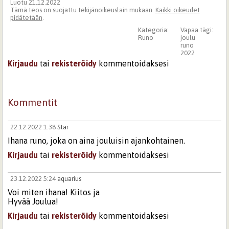
Luotu 21.12.2022
Tämä teos on suojattu tekijänoikeuslain mukaan.
Kaikki oikeudet
pidätetään
.
Kategoria:
Vapaa tägi:
Runo
joulu
runo
2022
Kirjaudu
tai
rekisteröidy
kommentoidaksesi
Kommentit
22.12.2022 1:38
Star
Ihana runo, joka on aina jouluisin ajankohtainen.
Kirjaudu
tai
rekisteröidy
kommentoidaksesi
23.12.2022 5:24
aquarius
Voi miten ihana! Kiitos ja
Hyvää Joulua!
Kirjaudu
tai
rekisteröidy
kommentoidaksesi