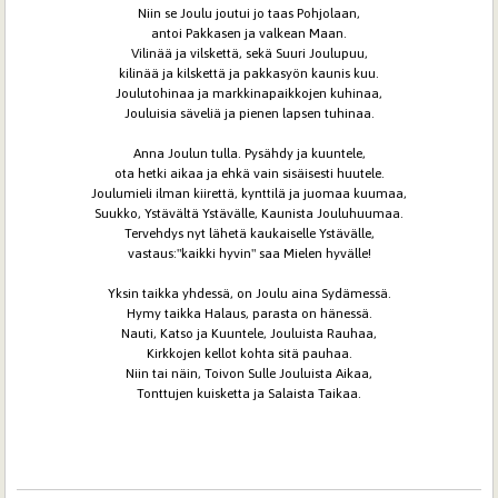
Niin se Joulu joutui jo taas Pohjolaan,
antoi Pakkasen ja valkean Maan.
Vilinää ja vilskettä, sekä Suuri Joulupuu,
kilinää ja kilskettä ja pakkasyön kaunis kuu.
Joulutohinaa ja markkinapaikkojen kuhinaa,
Jouluisia säveliä ja pienen lapsen tuhinaa.
Anna Joulun tulla. Pysähdy ja kuuntele,
ota hetki aikaa ja ehkä vain sisäisesti huutele.
Joulumieli ilman kiirettä, kynttilä ja juomaa kuumaa,
Suukko, Ystävältä Ystävälle, Kaunista Jouluhuumaa.
Tervehdys nyt lähetä kaukaiselle Ystävälle,
vastaus:"kaikki hyvin" saa Mielen hyvälle!
Yksin taikka yhdessä, on Joulu aina Sydämessä.
Hymy taikka Halaus, parasta on hänessä.
Nauti, Katso ja Kuuntele, Jouluista Rauhaa,
Kirkkojen kellot kohta sitä pauhaa.
Niin tai näin, Toivon Sulle Jouluista Aikaa,
Tonttujen kuisketta ja Salaista Taikaa.