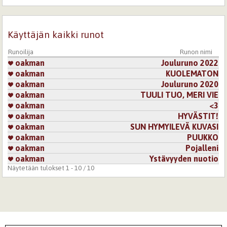
Käyttäjän kaikki runot
Runoilija
Runon nimi
oakman
Jouluruno 2022
oakman
KUOLEMATON
oakman
Jouluruno 2020
oakman
TUULI TUO, MERI VIE
oakman
<3
oakman
HYVÄSTIT!
oakman
SUN HYMYILEVÄ KUVASI
oakman
PUUKKO
oakman
Pojalleni
oakman
Ystävyyden nuotio
Näytetään tulokset 1 - 10 / 10