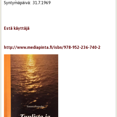
Syntymäpäivä:
31.7.1969
Estä käyttäjä
http://www.mediapinta.fi/isbn/978-952-236-740-2