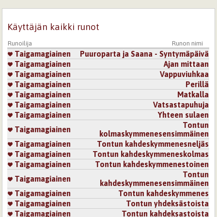
Käyttäjän kaikki runot
Runoilija
Runon nimi
Taigamagiainen
Puuroparta ja Saana - Syntymäpäivä
Taigamagiainen
Ajan mittaan
Taigamagiainen
Vappuviuhkaa
Taigamagiainen
Perillä
Taigamagiainen
Matkalla
Taigamagiainen
Vatsastapuhuja
Taigamagiainen
Yhteen sulaen
Tontun
Taigamagiainen
kolmaskymmenesensimmäinen
Taigamagiainen
Tontun kahdeskymmenesneljäs
Taigamagiainen
Tontun kahdeskymmeneskolmas
Taigamagiainen
Tontun kahdeskymmenestoinen
Tontun
Taigamagiainen
kahdeskymmenesensimmäinen
Taigamagiainen
Tontun kahdeskymmenes
Taigamagiainen
Tontun yhdeksästoista
Taigamagiainen
Tontun kahdeksastoista