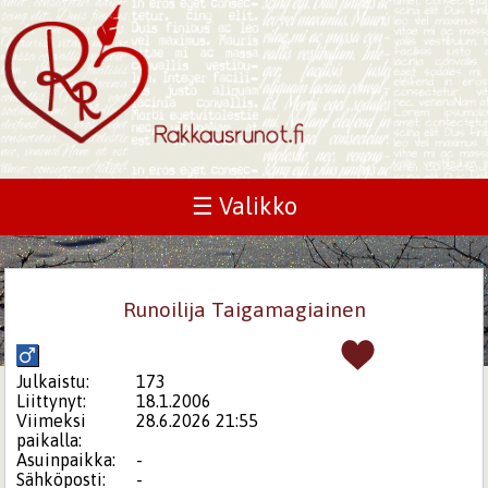
☰ Valikko
Runoilija Taigamagiainen
Julkaistu:
173
Liittynyt:
18.1.2006
Viimeksi
28.6.2026 21:55
paikalla:
Asuinpaikka:
-
Sähköposti:
-