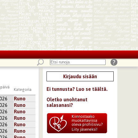
Kirjaudu sisään
ipäivä
Ei tunnusta? Luo se täältä.
Kategoria
2026
Runo
Oletko unohtanut
salasanasi?
2026
Runo
2026
Runo
2026
Runo
2026
Runo
2026
Runo
2026
Runo