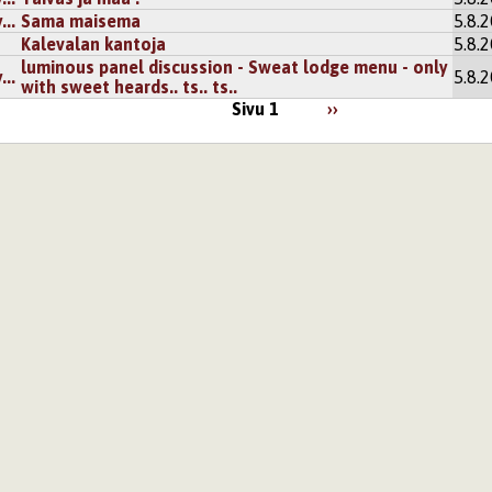
..
Sama maisema
5.8.
Kalevalan kantoja
5.8.
luminous panel discussion - Sweat lodge menu - only
..
5.8.
with sweet heards.. ts.. ts..
Sivu 1
››