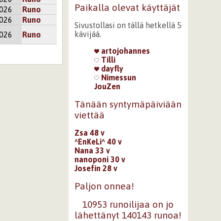
Paikalla olevat käyttäjät
2026
Runo
2026
Runo
Sivustollasi on tällä hetkellä 5
kävijää.
2026
Runo
artojohannes
Tilli
dayfly
Nimessun
JouZen
Tänään syntymäpäiviään
viettää
Zsa 48 v
^EnKeLi^ 40 v
Nana 33 v
nanoponi 30 v
Josefín 28 v
Paljon onnea!
10953 runoilijaa on jo
lähettänyt 140143 runoa!