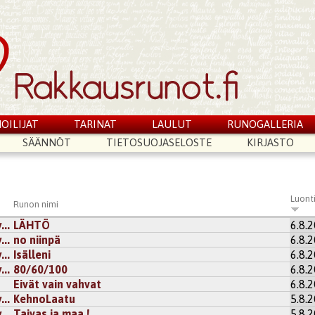
OILIJAT
TARINAT
LAULUT
RUNOGALLERIA
SÄÄNNÖT
TIETOSUOJASELOSTE
KIRJASTO
Luont
Runon nimi
..
LÄHTÖ
6.8.
..
no niinpä
6.8.
..
Isälleni
6.8.
..
80/60/100
6.8.
Eivät vain vahvat
6.8.
..
KehnoLaatu
5.8.
..
Taivas ja maa !
5.8.