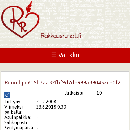
☰ Valikko
Runoilija 615b7aa32fbf9d7de999a390452ce0f2
Julkaistu:
10
Liittynyt:
2.12.2008
Viimeksi
23.6.2018 0:30
paikalla:
Asuinpaikka:
-
Sähköposti:
-
Syntymäpäivä:
-