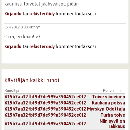
kauniisti toivotat jäähyväiset. pidän
Kirjaudu
tai
rekisteröidy
kommentoidaksesi
5.4.2012 0:00
kathryn
Oi ei, tykkään! <3
Kirjaudu
tai
rekisteröidy
kommentoidaksesi
2.4.2012 0:00
rimpsenssa
Kyyneleet sait silmiini tällä. Tunteita herättävä,
äärimmäisen kaunis ja aito sydänverellä kirjoitettu runo.
Käyttäjän kaikki runot
Kirjaudu
tai
rekisteröidy
kommentoidaksesi
Runoilija
Runon nimi
615b7aa32fbf9d7de999a390452ce0f2
Toive viimeinen
615b7aa32fbf9d7de999a390452ce0f2
Kaukana poissa
615b7aa32fbf9d7de999a390452ce0f2
Myrskyn Odottaja
615b7aa32fbf9d7de999a390452ce0f2
Turha toive
Niin syvä on
615b7aa32fbf9d7de999a390452ce0f2
rakkaus