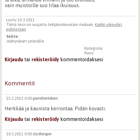
vain muistoille suo tilaa ikuisuus.
Luotu 10.3.2011
Tämä teos on suojattu tekijänoikeuslain mukaan.
Kaikki oikeudet
pidätetään
.
Selite:
Jäähyväiset ystävälle.
Kategoria:
Runo
Kirjaudu
tai
rekisteröidy
kommentoidaksesi
Kommentit
15.2.2012 0:00
pienihiiritiikeri
Herkkää ja kaunista kerrontaa. Pidän kovasti.
Kirjaudu
tai
rekisteröidy
kommentoidaksesi
10.3.2011 0:00
clothespin