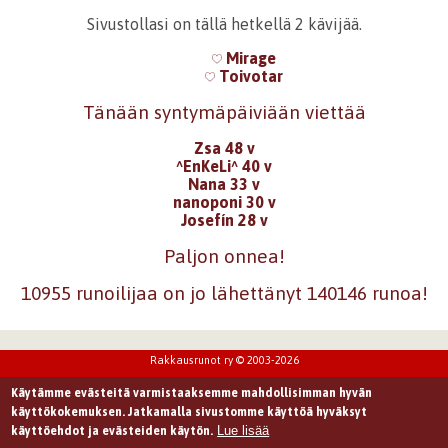
Sivustollasi on tällä hetkellä 2 kävijää.
Mirage
Toivotar
Tänään syntymäpäiviään viettää
Zsa 48 v
^EnKeLi^ 40 v
Nana 33 v
nanoponi 30 v
Josefín 28 v
Paljon onnea!
10955 runoilijaa on jo lähettänyt 140146 runoa!
Rakkausrunot ry © 2003-2026
Käytämme evästeitä varmistaaksemme mahdollisimman hyvän
käyttökokemuksen. Jatkamalla sivustomme käyttöä hyväksyt
Lue lisää
käyttöehdot ja evästeiden käytön.