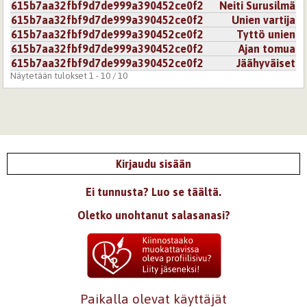
615b7aa32fbf9d7de999a390452ce0f2
Neiti Surusilmä
615b7aa32fbf9d7de999a390452ce0f2
Unien vartija
615b7aa32fbf9d7de999a390452ce0f2
Tyttö unien
615b7aa32fbf9d7de999a390452ce0f2
Ajan tomua
615b7aa32fbf9d7de999a390452ce0f2
Jäähyväiset
Näytetään tulokset 1 - 10 / 10
Kirjaudu sisään
Ei tunnusta? Luo se täältä.
Oletko unohtanut salasanasi?
Paikalla olevat käyttäjät