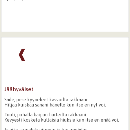
❰
Jäähyväiset
Sade, pese kyyneleet kasvoilta rakkaani.
Hiljaa kuiskaa sanani hänelle kun itse en nyt voi.
Tuuli, puhalla kaipuu harteilta rakkaani.
Kevyesti kosketa kultaisia hiuksia kun itse en enää voi.
Ja aika, armahda viimein ja tuo unohdus,