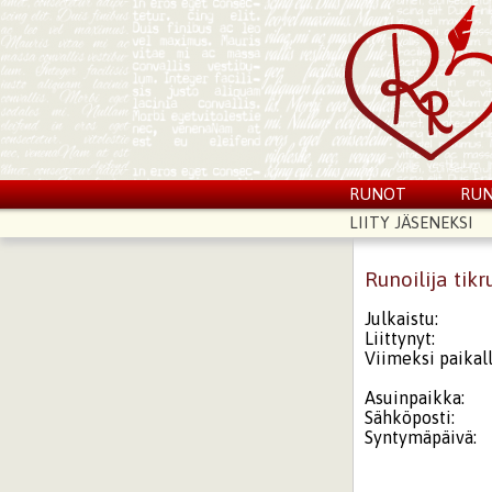
RUNOT
RUN
LIITY JÄSENEKSI
Runoilija tikr
Julkaistu:
Liittynyt:
Viimeksi paikall
Asuinpaikka:
Sähköposti:
Syntymäpäivä: