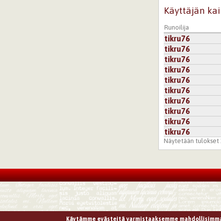
Käyttäjän kai
Runoilija
tikru76
tikru76
tikru76
tikru76
tikru76
tikru76
tikru76
tikru76
tikru76
tikru76
Näytetään tulokset 1
Käytämme evästeitä varmistaaksemme mahdollisimma