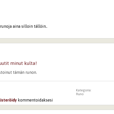
runoja aina silloin tällöin..
utit minut kulta!
istoinut tämän runon.
Kategoria:
Runo
kisteröidy
kommentoidaksesi