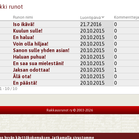
kki runot
Runon nimi
Kommenttej
Luontipäivä
Iso ikävä!
21.7.2016
0
Kuulun sulle!
20.10.2015
0
En halua!
20.10.2015
0
Voin olla hiljaa!
20.10.2015
0
Sanon sulle yhden asian!
20.10.2015
0
Haluan puhua!
20.10.2015
0
En saa sua mielestäni!
20.10.2015
0
Jaksan odottaa!
20.10.2015
1
Älä ota!
20.10.2015
0
En päästä!
20.10.2015
0
 - 10 / 10
Rakkausrunot ry © 2003-2026
n hyvän käyttökokemuksen. Jatkamalla sivustomme