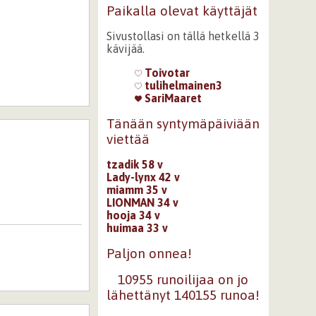
Paikalla olevat käyttäjät
Sivustollasi on tällä hetkellä 3
kävijää.
Toivotar
tulihelmainen3
SariMaaret
Tänään syntymäpäiviään
viettää
tzadik 58 v
Lady-lynx 42 v
miamm 35 v
LIONMAN 34 v
hooja 34 v
huimaa 33 v
Paljon onnea!
10955 runoilijaa on jo
lähettänyt 140155 runoa!