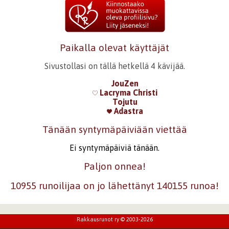
Paikalla olevat käyttäjät
Sivustollasi on tällä hetkellä 4 kävijää.
JouZen
Lacryma Christi
Tojutu
Adastra
Tänään syntymäpäiviään viettää
Ei syntymäpäiviä tänään.
Paljon onnea!
10955 runoilijaa on jo lähettänyt 140155 runoa!
Rakkausrunot ry © 2003-2026