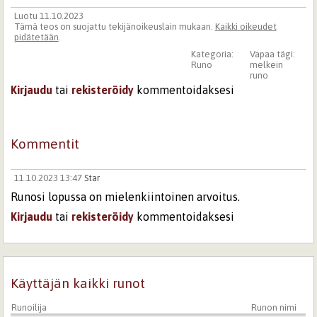
Luotu 11.10.2023
Tämä teos on suojattu tekijänoikeuslain mukaan.
Kaikki oikeudet
pidätetään
.
Kategoria:
Vapaa tägi:
Runo
melkein
runo
Kirjaudu
tai
rekisteröidy
kommentoidaksesi
Kommentit
11.10.2023 13:47
Star
Runosi lopussa on mielenkiintoinen arvoitus.
Kirjaudu
tai
rekisteröidy
kommentoidaksesi
Käyttäjän kaikki runot
Runoilija
Runon nimi