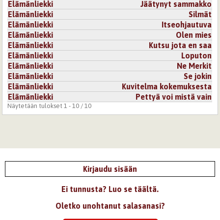
Elämänliekki
Jäätynyt sammakko
Elämänliekki
Silmät
Elämänliekki
Itseohjautuva
Elämänliekki
Olen mies
Elämänliekki
Kutsu jota en saa
Elämänliekki
Loputon
Elämänliekki
Ne Merkit
Elämänliekki
Se jokin
Elämänliekki
Kuvitelma kokemuksesta
Elämänliekki
Pettyä voi mistä vain
Näytetään tulokset 1 - 10 / 10
Kirjaudu sisään
Ei tunnusta? Luo se täältä.
Oletko unohtanut salasanasi?