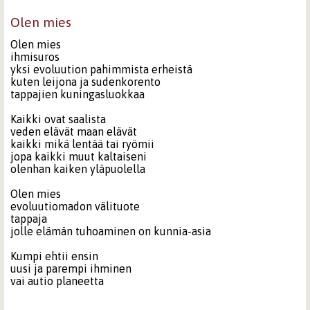
Olen mies
Olen mies
ihmisuros
yksi evoluution pahimmista erheistä
kuten leijona ja sudenkorento
tappajien kuningasluokkaa
Kaikki ovat saalista
veden elävät maan elävät
kaikki mikä lentää tai ryömii
jopa kaikki muut kaltaiseni
olenhan kaiken yläpuolella
Olen mies
evoluutiomadon välituote
tappaja
jolle elämän tuhoaminen on kunnia-asia
Kumpi ehtii ensin
uusi ja parempi ihminen
vai autio planeetta