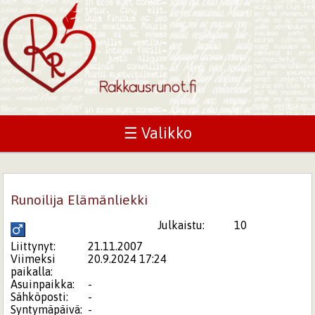
☰ Valikko
Runoilija Elämänliekki
Julkaistu:
10
Liittynyt:
21.11.2007
Viimeksi
20.9.2024 17:24
paikalla:
Asuinpaikka:
-
Sähköposti:
-
Syntymäpäivä:
-