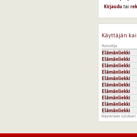
Kirjaudu
tai
re
Käyttäjän kai
Runoilija
Elämänliekki
Elämänliekki
Elämänliekki
Elämänliekki
Elämänliekki
Elämänliekki
Elämänliekki
Elämänliekki
Elämänliekki
Elämänliekki
Näytetään tulokset 1