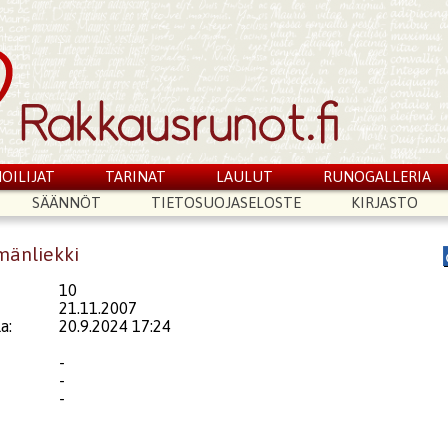
OILIJAT
TARINAT
LAULUT
RUNOGALLERIA
SÄÄNNÖT
TIETOSUOJASELOSTE
KIRJASTO
mänliekki
10
21.11.2007
a:
20.9.2024 17:24
-
-
-