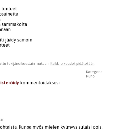
s tunteet
osaineita
a
tä sammakoita
nnään
ili jäädy samoin
nteet
ttu tekijänoikeuslain mukaan.
Kaikki oikeudet pidätetään
.
Kategoria:
Runo
kisteröidy
kommentoidaksesi
tar
kohtaista. Kunpa myös mielen kylmyys sulaisi pois.