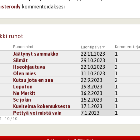
kisteröidy
kommentoidaksesi
kki runot
Runon nimi
Kommenttej
Luontipäivä
Jäätynyt sammakko
22.11.2023
1
Silmät
29.10.2023
1
Itseohjautuva
22.10.2023
2
Olen mies
11.10.2023
1
Kutsu jota en saa
22.9.2023
2
Loputon
19.8.2023
1
Ne Merkit
16.2.2023
1
Se jokin
15.2.2023
1
Kuvitelma kokemuksesta
17.1.2023
1
Pettyä voi mistä vain
7.1.2023
1
 - 10 / 10