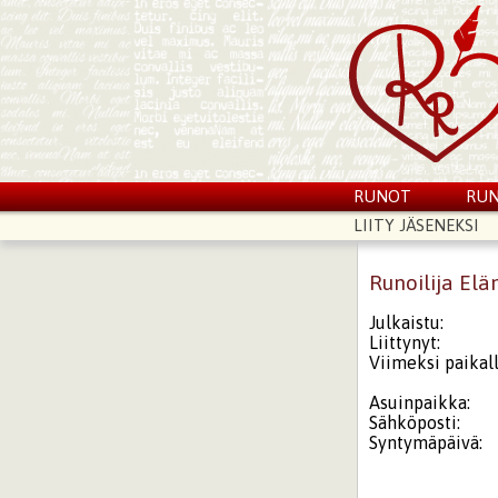
RUNOT
RUN
LIITY JÄSENEKSI
Runoilija Elä
Julkaistu:
Liittynyt:
Viimeksi paikall
Asuinpaikka:
Sähköposti:
Syntymäpäivä: