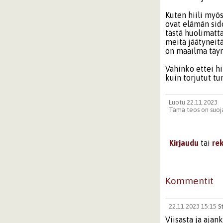
Kuten hiili myö
ovat elämän sid
tästä huolimatt
meitä jäätynei
on maailma täy
Vahinko ettei hi
kuin torjutut tu
Luotu 22.11.2023
Tämä teos on suoja
Kirjaudu
tai
re
Kommentit
22.11.2023 15:15
S
Viisasta ja ajan