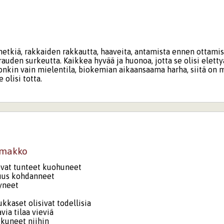
hetkiä, rakkaiden rakkautta, haaveita, antamista ennen ottamis
rauden surkeutta. Kaikkea hyvää ja huonoa, jotta se olisi elett
onkin vain mielentila, biokemian aikaansaama harha, siitä on
e olisi totta.
mmakko
ovat tunteet kuohuneet
uus kohdanneet
yneet
kkaset olisivat todellisia
via tilaa vieviä
kuneet niihin