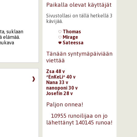
Paikalla olevat käyttäjät
Sivustollasi on tällä hetkellä 3
kävijää.
ta, suklaan
Thomas
yä elämää.
Mirage
 mukava
Sateessa
Tänään syntymäpäiviään
viettää
Zsa 48 v
^EnKeLi^ 40 v
❱
Nana 33 v
nanoponi 30 v
Josefín 28 v
Paljon onnea!
10955 runoilijaa on jo
lähettänyt 140145 runoa!