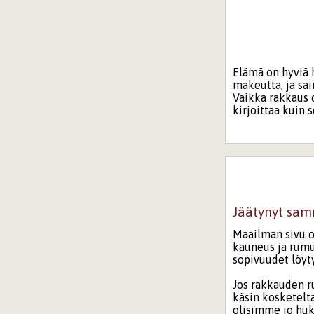
Elämä on hyviä 
makeutta, ja sai
Vaikka rakkaus 
kirjoittaa kuin s
Jäätynyt sa
Maailman sivu 
kauneus ja rum
sopivuudet löyt
Jos rakkauden ru
käsin kosketelta
olisimme jo huk