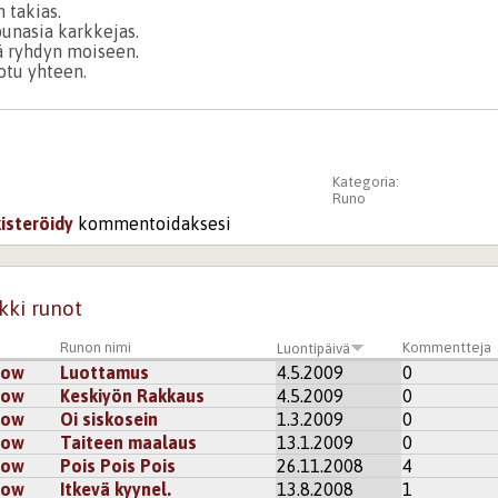
 takias.
unasia karkkejas.
tä ryhdyn moiseen.
otu yhteen.
Kategoria:
Runo
kisteröidy
kommentoidaksesi
kki runot
Runon nimi
Kommentteja
Luontipäivä
row
Luottamus
4.5.2009
0
row
Keskiyön Rakkaus
4.5.2009
0
row
Oi siskosein
1.3.2009
0
row
Taiteen maalaus
13.1.2009
0
row
Pois Pois Pois
26.11.2008
4
row
Itkevä kyynel.
13.8.2008
1