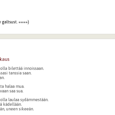
galtsust. ====)
kaus
olla bilettää innoissaan.
ssasi tanssia saan.
an.
lta halaa mua.
vaan saa sua.
uolla laulaa sydämmestään.
ä kädellään.
än, uneen sikeeän.