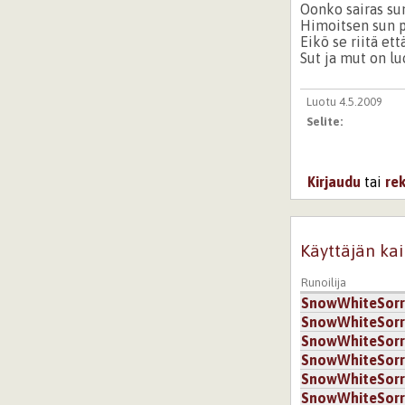
Oonko sairas sun
Himoitsen sun p
Eikö se riitä et
Sut ja mut on lu
Luotu 4.5.2009
Selite:
Kirjaudu
tai
re
Käyttäjän kai
Runoilija
SnowWhiteSor
SnowWhiteSor
SnowWhiteSor
SnowWhiteSor
SnowWhiteSor
SnowWhiteSor