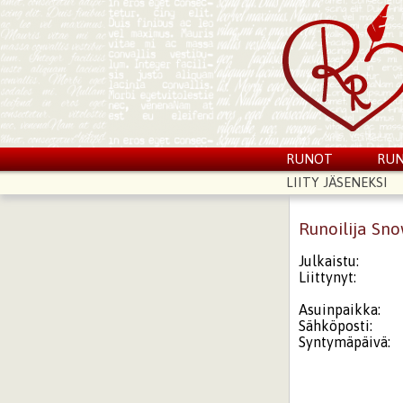
RUNOT
RUN
LIITY JÄSENEKSI
Runoilija Sn
Julkaistu:
Liittynyt:
Asuinpaikka:
Sähköposti:
Syntymäpäivä: