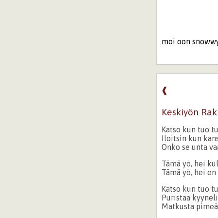
moi oon snowwy 
❰
Keskiyön Rak
Katso kun tuo tu
Iloitsin kun kan
Onko se unta va
Tämä yö, hei ku
Tämä yö, hei en 
Katso kun tuo t
Puristaa kyyneli
Matkusta pimeä