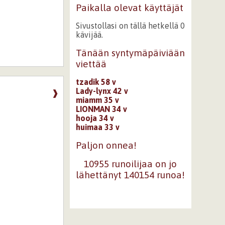
Paikalla olevat käyttäjät
Sivustollasi on tällä hetkellä 0
kävijää.
Tänään syntymäpäiviään
viettää
tzadik 58 v
Lady-lynx 42 v
❱
miamm 35 v
LIONMAN 34 v
hooja 34 v
huimaa 33 v
Paljon onnea!
10955 runoilijaa on jo
lähettänyt 140154 runoa!