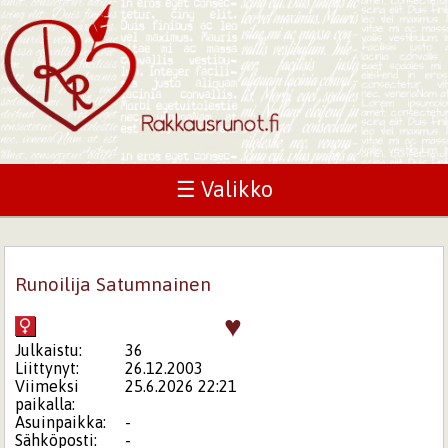
☰ Valikko
Runoilija Satumnainen
♥
Julkaistu:
36
Liittynyt:
26.12.2003
Viimeksi
25.6.2026 22:21
paikalla:
Asuinpaikka:
-
Sähköposti:
-