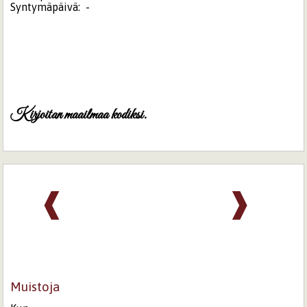
Syntymäpäivä:
-
Kirjoitan maailmaa kodiksi.
❰
❱
Muistoja