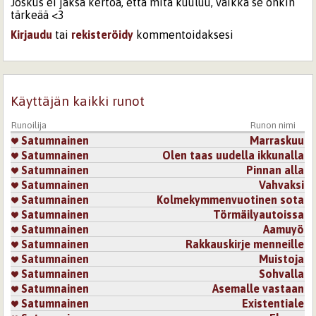
Joskus ei jaksa kertoa, että mitä kuuluu, vaikka se onkin
tärkeää <3
Kirjaudu
tai
rekisteröidy
kommentoidaksesi
Käyttäjän kaikki runot
Runoilija
Runon nimi
Satumnainen
Marraskuu
Satumnainen
Olen taas uudella ikkunalla
Satumnainen
Pinnan alla
Satumnainen
Vahvaksi
Satumnainen
Kolmekymmenvuotinen sota
Satumnainen
Törmäilyautoissa
Satumnainen
Aamuyö
Satumnainen
Rakkauskirje menneille
Satumnainen
Muistoja
Satumnainen
Sohvalla
Satumnainen
Asemalle vastaan
Satumnainen
Existentiale