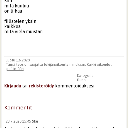
Kun
mitä kuuluu
on liikaa
fiilistelen yksin
kaikkea
mitä vielä muistan
Luotu 1.6.2020
Tämä teos on suojattu tekijänoikeuslain mukaan.
Kaikki oikeudet
pidätetään
.
Kategoria:
Runo
Kirjaudu
tai
rekisteröidy
kommentoidaksesi
Kommentit
23.7.2020 15:45
Star