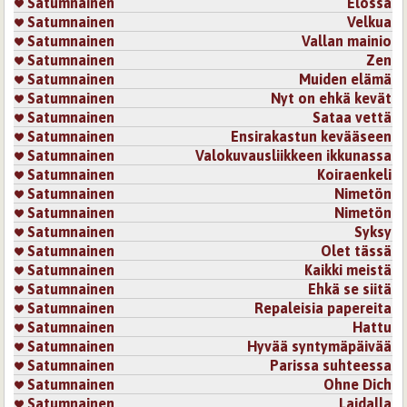
Satumnainen
Elossa
Satumnainen
Velkua
Satumnainen
Vallan mainio
Satumnainen
Zen
Satumnainen
Muiden elämä
Satumnainen
Nyt on ehkä kevät
Satumnainen
Sataa vettä
Satumnainen
Ensirakastun kevääseen
Satumnainen
Valokuvausliikkeen ikkunassa
Satumnainen
Koiraenkeli
Satumnainen
Nimetön
Satumnainen
Nimetön
Satumnainen
Syksy
Satumnainen
Olet tässä
Satumnainen
Kaikki meistä
Satumnainen
Ehkä se siitä
Satumnainen
Repaleisia papereita
Satumnainen
Hattu
Satumnainen
Hyvää syntymäpäivää
Satumnainen
Parissa suhteessa
Satumnainen
Ohne Dich
Satumnainen
Laidalla