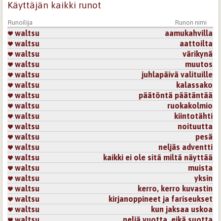
Käyttäjän kaikki runot
Runoilija
Runon nimi
waltsu
aamukahvilla
waltsu
aattoilta
waltsu
värikynä
waltsu
muutos
waltsu
juhlapäivä valituille
waltsu
kalassako
waltsu
päätöntä päätäntää
waltsu
ruokakolmio
waltsu
kiintotähti
waltsu
noituutta
waltsu
pesä
waltsu
neljäs adventti
waltsu
kaikki ei ole sitä miltä näyttää
waltsu
muista
waltsu
yksin
waltsu
kerro, kerro kuvastin
waltsu
kirjanoppineet ja fariseukset
waltsu
kun jaksaa uskoa
waltsu
neljä vuotta, eikä suotta