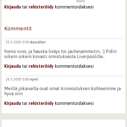
Runo
Kirjaudu
tai
rekisteröidy
kommentoidaksesi
Kommentit
25.5.2005 0:00
skywalker
hieno runo, ja hauska lisäys toi jauhesammutin.. :) Pidin
oikein oikein kovasti omistuksesta Liverpoolille..
Kirjaudu
tai
rekisteröidy
kommentoidaksesi
26.5.2005 0:00
epeli
Meillä jokaisella ovat omat kiinnostuksen kohteemme ja
hyvä niin
Kirjaudu
tai
rekisteröidy
kommentoidaksesi
Sivut