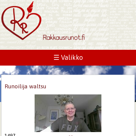
☰ Valikko
Runoilija waltsu
1497