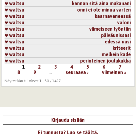
waltsu
kannan sitä aina mukanani
waltsu
onni ei ole minua varten
waltsu
kaarnaveneessä
waltsu
valoni
waltsu
viimeiseen lyöntiin
waltsu
päiväunissasi
waltsu
edessä uusi
waltsu
kriteerit
waltsu
melkein kade
waltsu
perinteinen joulukukka
1
2
3
4
5
6
7
Sivut
8
9
…
seuraava ›
viimeinen »
Näytetään tulokset 1 - 50 / 1497
Kirjaudu sisään
Ei tunnusta? Luo se täältä.