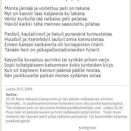
Monta jännää ja voitettuu peli on takana.
Nyt on kasvot taas kalpeena ku lakana.
Veitsi kurkulla tää ratkaisu peli pelataa.
Häviöl kaikki tähä mennes saavutettu pilataa.
Paidoil, kaulaliinoil ja hatuil punaväriä tunnustetaa.
Huudoil ja itsetehdyil lauluil omia kannustetaa.
Ennen kansan sankareita oli turnajaisten ritarit.
Tänään heit on jalkapallostadioneiden futarit.
Kasvoilla kuvastuu aurinko tai synkän pilven varjo.
Sopii tuhatpäiseen katsomoon koko tunteiden kirjo.
Kun sit kapteeni kannun päänsä päälle nostaa,
hän joukkuuelle paikan mones sydämes ostaa.
Luotu 25.5.2005
Selite:
25.05 Runo tekastu Liverpoolin ja tän päivän ratkaisevan ottelun
kunniaks.. Jo jauhesammutimen kokosest oon ollu poolin kannatajana.
Tän iltainen peli on yks suuria hetkiä penkkiurheilijan ural.. Lisäys 26.05.
Pool teki sit pelistä suuren ja hoiti rankkareis pytyn kotiin.. Tosin miun
mielest tän tasoset pelit pitäs ratkasta pelaamal. On kumminkin kysymys
joukkuelajista!
Kategoria: