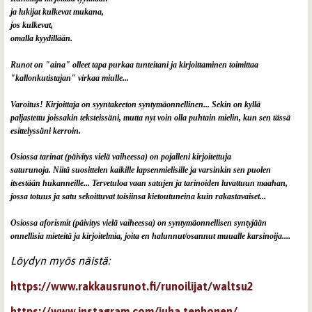
ja lukijat kulkevat mukana,
jos kulkevat,
omalla kyydillään.
Runot on "aina" olleet tapa purkaa tunteitani ja kirjoittaminen toimittaa
"kallonkutistajan" virkaa miulle...
Varoitus! Kirjoittaja on syyntakeeton syntymäonnellinen... Sekin on kyllä
paljastettu joissakin teksteissäni, mutta nyt voin olla puhtain mielin, kun sen tässä
esittelyssäni kerroin.
Osiossa tarinat (päivitys vielä vaiheessa) on pojalleni kirjoitettuja
saturunoja. Niitä suosittelen kaikille lapsenmielisille ja varsinkin sen puolen
itsestään hukanneille... Tervetuloa vaan satujen ja tarinoiden luvattuun maahan,
jossa totuus ja satu sekoittuvat toisiinsa kietoutuneina kuin rakastavaiset...
Osiossa aforismit (päivitys vielä vaiheessa) on syntymäonnellisen syntyjään
onnellisia mieteitä ja kirjoitelmia, joita en halunnut/osannut muualle k
arsinoija....
Löydyn myös näistä:
https://www.rakkausrunot.fi/runoilijat/waltsu2
https://www.instagram.com/juha.tenhonen/