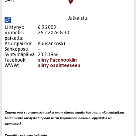
♥
Julkaistu:
Liittynyt:
6.9.2003
Viimeksi
25.2.2026 8:30
paikalla:
Asuinpaikka:
Kuusankoski
Sähköposti:
-
Syntymäpäivä:
23.2.1966
Facebook:
siirry Facebookiin
WWW:
siirry osoitteeseen
Runoni ovat suurimmaksi osaksi miun silmien kautta katsottuna elämänkulkua.
Tosin pientä sävytystä tuppaan usein käyttämään halutun lopputuloksen
saamiseksi...
Runoilija kirjoittaa tyylillään