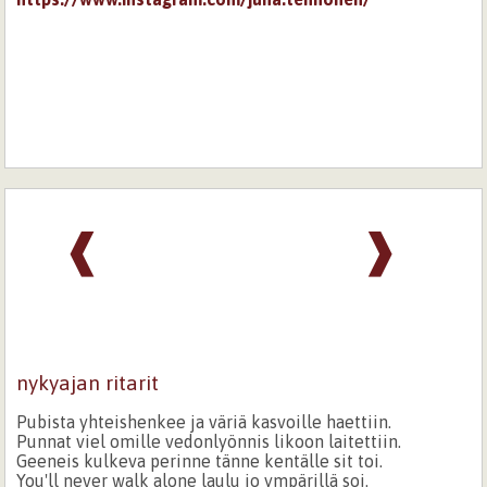
❰
❱
nykyajan ritarit
Pubista yhteishenkee ja väriä kasvoille haettiin.
Punnat viel omille vedonlyönnis likoon laitettiin.
Geeneis kulkeva perinne tänne kentälle sit toi.
You'll never walk alone laulu jo ympärillä soi.