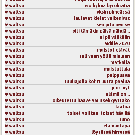
waltsu
iso kylmä byrokratia
waltsu
yksin pimeässä
waltsu
laulavat kielet vaikenivat
waltsu
sen pituinen se
waltsu
piti tämäkin päivä nähdä...
waltsu
ei päivääkään
waltsu
äidille 2020
waltsu
muistot elävät
waltsu
tuli vaan yöllä mieleen
waltsu
matkalla
waltsu
muistuttaja
waltsu
pulppuava
waltsu
tuuliajolla kohti uutta paalua
waltsu
juuri nyt
waltsu
elämä on...
waltsu
oikeutettu haave vai itsekkyyttäkö
waltsu
laatua
waltsu
toiset voittaa, toiset häviää
waltsu
runo
waltsu
elämäntapa
waltsu
löysässä hirressä