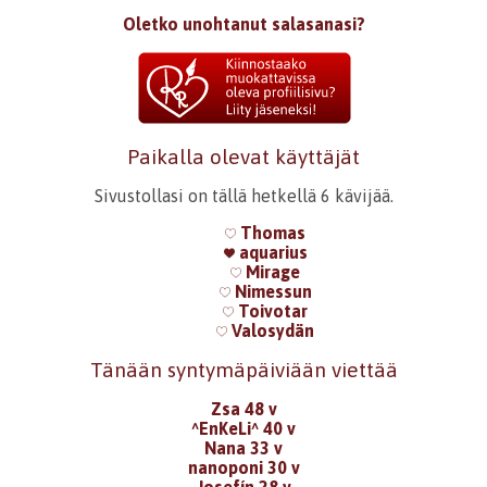
Oletko unohtanut salasanasi?
Paikalla olevat käyttäjät
Sivustollasi on tällä hetkellä 6 kävijää.
Thomas
aquarius
Mirage
Nimessun
Toivotar
Valosydän
Tänään syntymäpäiviään viettää
Zsa 48 v
^EnKeLi^ 40 v
Nana 33 v
nanoponi 30 v
Josefín 28 v