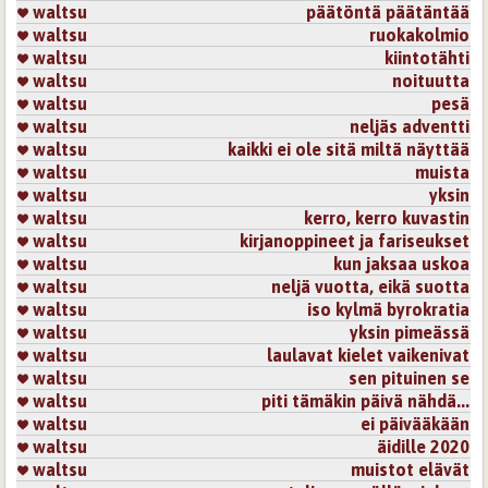
waltsu
päätöntä päätäntää
Kirjaudu
tai
rekisteröidy
kommentoidaksesi
waltsu
ruokakolmio
waltsu
kiintotähti
waltsu
noituutta
22.9.2006 0:00
Annakka
waltsu
pesä
Tässä runossasi on tyytyväisyyttä ja ainahan
waltsu
neljäs adventti
jonkinlainen"kylähullu pitääkin olla" HYvä!!
waltsu
kaikki ei ole sitä miltä näyttää
waltsu
muista
Kirjaudu
tai
rekisteröidy
kommentoidaksesi
waltsu
yksin
Sivut
waltsu
kerro, kerro kuvastin
waltsu
kirjanoppineet ja fariseukset
waltsu
kun jaksaa uskoa
waltsu
neljä vuotta, eikä suotta
waltsu
iso kylmä byrokratia
waltsu
yksin pimeässä
waltsu
laulavat kielet vaikenivat
waltsu
sen pituinen se
waltsu
piti tämäkin päivä nähdä...
waltsu
ei päivääkään
waltsu
äidille 2020
waltsu
muistot elävät