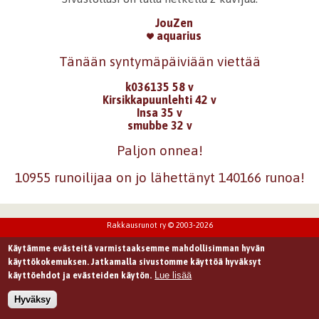
JouZen
aquarius
Tänään syntymäpäiviään viettää
k036135 58 v
Kirsikkapuunlehti 42 v
Insa 35 v
smubbe 32 v
Paljon onnea!
10955 runoilijaa on jo lähettänyt 140166 runoa!
Rakkausrunot ry © 2003-2026
Käytämme evästeitä varmistaaksemme mahdollisimman hyvän
käyttökokemuksen. Jatkamalla sivustomme käyttöä hyväksyt
Lue lisää
käyttöehdot ja evästeiden käytön.
Hyväksy