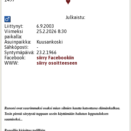
♥
Julkaistu:
Liittynyt:
6.9.2003
Viimeksi
25.2.2026 8:30
paikalla:
Asuinpaikka:
Kuusankoski
Sähköposti:
-
Syntymäpäivä:
23.2.1966
Facebook:
siirry Facebookiin
WWW:
siirry osoitteeseen
Runoni ovat suurimmaksi osaksi miun silmien kautta katsottuna elämänkulkua.
Tosin pientä sävytystä tuppaan usein käyttämään halutun lopputuloksen
saamiseksi...
Runoilija kirjoittaa tyylillään