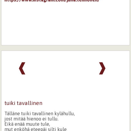
❰
❱
tuiki tavallinen
Tälläne tuiki tavallinen kylähullu,
jost mitää hienoo ei tullu.
Eikä enää muute tule,
mut enköhä eteepäi silti kule