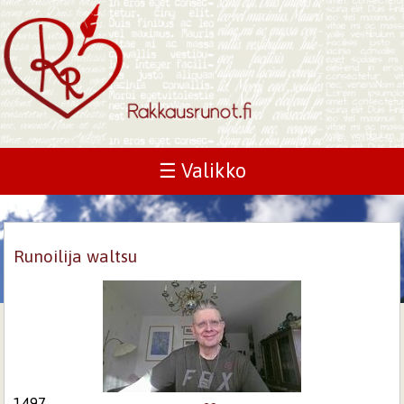
☰ Valikko
Runoilija waltsu
1497