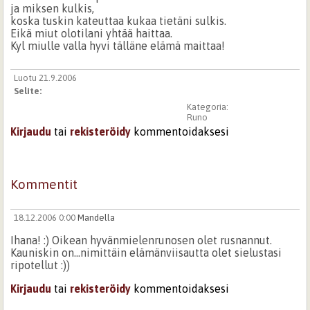
ja miksen kulkis,
koska tuskin kateuttaa kukaa tietäni sulkis.
Eikä miut olotilani yhtää haittaa.
Kyl miulle valla hyvi tälläne elämä maittaa!
Luotu 21.9.2006
Selite:
Kategoria:
Runo
Kirjaudu
tai
rekisteröidy
kommentoidaksesi
Kommentit
18.12.2006 0:00
Mandella
Ihana! :) Oikean hyvänmielenrunosen olet rusnannut.
Kauniskin on...nimittäin elämänviisautta olet sielustasi
ripotellut :))
Kirjaudu
tai
rekisteröidy
kommentoidaksesi