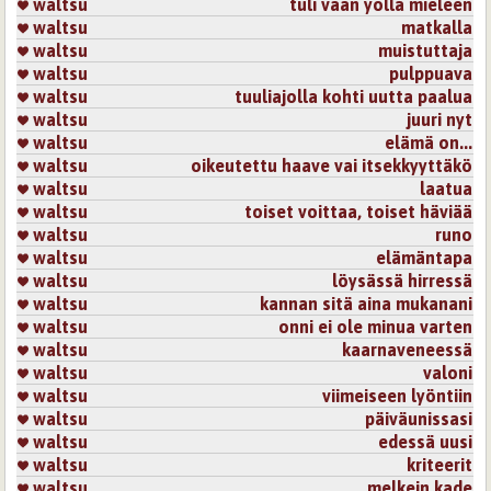
waltsu
tuli vaan yöllä mieleen
waltsu
matkalla
waltsu
muistuttaja
waltsu
pulppuava
waltsu
tuuliajolla kohti uutta paalua
waltsu
juuri nyt
waltsu
elämä on...
waltsu
oikeutettu haave vai itsekkyyttäkö
waltsu
laatua
waltsu
toiset voittaa, toiset häviää
waltsu
runo
waltsu
elämäntapa
waltsu
löysässä hirressä
waltsu
kannan sitä aina mukanani
waltsu
onni ei ole minua varten
waltsu
kaarnaveneessä
waltsu
valoni
waltsu
viimeiseen lyöntiin
waltsu
päiväunissasi
waltsu
edessä uusi
waltsu
kriteerit
waltsu
melkein kade