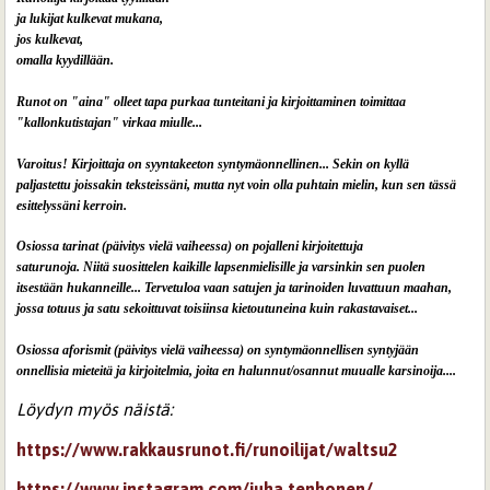
ja lukijat kulkevat mukana,
jos kulkevat,
omalla kyydillään.
Runot on "aina" olleet tapa purkaa tunteitani ja kirjoittaminen toimittaa
"kallonkutistajan" virkaa miulle...
Varoitus! Kirjoittaja on syyntakeeton syntymäonnellinen... Sekin on kyllä
paljastettu joissakin teksteissäni, mutta nyt voin olla puhtain mielin, kun sen tässä
esittelyssäni kerroin.
Osiossa tarinat (päivitys vielä vaiheessa) on pojalleni kirjoitettuja
saturunoja. Niitä suosittelen kaikille lapsenmielisille ja varsinkin sen puolen
itsestään hukanneille... Tervetuloa vaan satujen ja tarinoiden luvattuun maahan,
jossa totuus ja satu sekoittuvat toisiinsa kietoutuneina kuin rakastavaiset...
Osiossa aforismit (päivitys vielä vaiheessa) on syntymäonnellisen syntyjään
onnellisia mieteitä ja kirjoitelmia, joita en halunnut/osannut muualle k
arsinoija....
Löydyn myös näistä:
https://www.rakkausrunot.fi/runoilijat/waltsu2
https://www.instagram.com/juha.tenhonen/