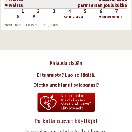
waltsu
perinteinen joulukukka
1
2
3
4
5
6
7
Sivut
8
9
…
seuraava ›
viimeinen »
Näytetään tulokset 1 - 50 / 1497
Kirjaudu sisään
Ei tunnusta? Luo se täältä.
Oletko unohtanut salasanasi?
Paikalla olevat käyttäjät
Sivustollasi on tällä hetkellä 2 kävijää.