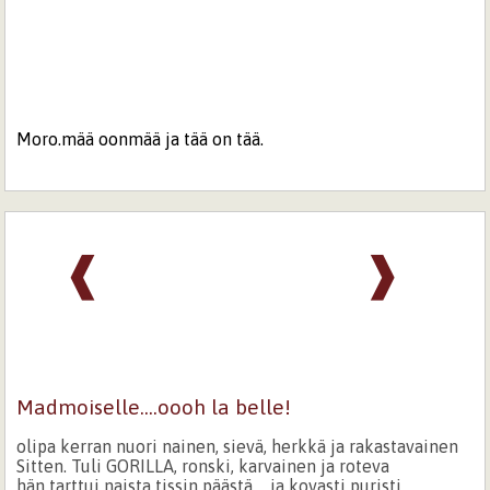
Moro.mää oonmää ja tää on tää.
❰
❱
Madmoiselle....oooh la belle!
olipa kerran nuori nainen, sievä, herkkä ja rakastavainen
Sitten. Tuli GORILLA, ronski, karvainen ja roteva
hän tarttui naista tissin päästä.... ja kovasti puristi..