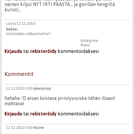
nainen kiljui NYT IRTI PÄÄSTÄ... ja gorillan hengiltä
kuristi...
Luotu 12.11.2010
Selite:
Vuosisadan rakkaustarina!!
Kategoria:
Runo
Kirjaudu
tai
rekisteröidy
kommentoidaksesi
Kommentit
12.11.2010 0:00
yksinyössä
hahaha :'D aivan loistava piristysruiske tähän iltaan!
mahtava!
Kirjaudu
tai
rekisteröidy
kommentoidaksesi
12.11.2010 0:00
Noirre