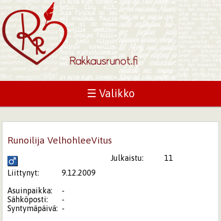
☰ Valikko
Runoilija VelhohleeVitus
Julkaistu:
11
Liittynyt:
9.12.2009
Asuinpaikka:
-
Sähköposti:
-
Syntymäpäivä:
-