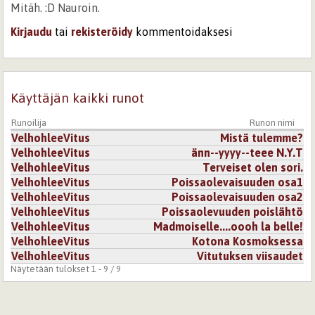
Mitäh. :D Nauroin.
Kirjaudu
tai
rekisteröidy
kommentoidaksesi
Käyttäjän kaikki runot
Runoilija
Runon nimi
VelhohleeVitus
Mistä tulemme?
VelhohleeVitus
änn--yyyy--teee N.Y.T
VelhohleeVitus
Terveiset olen sori.
VelhohleeVitus
Poissaolevaisuuden osa1
VelhohleeVitus
Poissaolevaisuuden osa2
VelhohleeVitus
Poissaolevuuden poislähtö
VelhohleeVitus
Madmoiselle....oooh la belle!
VelhohleeVitus
Kotona Kosmoksessa
VelhohleeVitus
Vitutuksen viisaudet
Näytetään tulokset 1 - 9 / 9