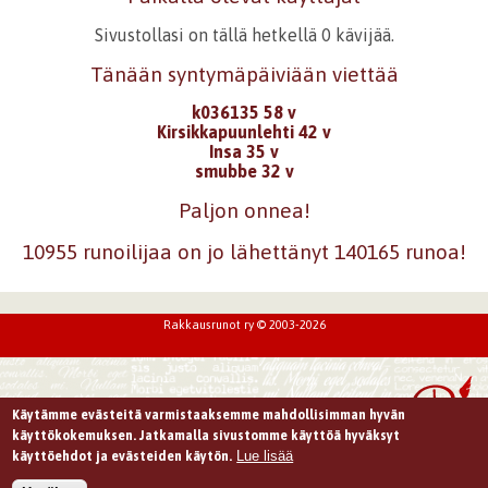
Sivustollasi on tällä hetkellä 0 kävijää.
Tänään syntymäpäiviään viettää
k036135 58 v
Kirsikkapuunlehti 42 v
Insa 35 v
smubbe 32 v
Paljon onnea!
10955 runoilijaa on jo lähettänyt 140165 runoa!
Rakkausrunot ry © 2003-2026
Käytämme evästeitä varmistaaksemme mahdollisimman hyvän
käyttökokemuksen. Jatkamalla sivustomme käyttöä hyväksyt
Lue lisää
käyttöehdot ja evästeiden käytön.