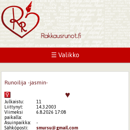
☰ Valikko
Runoilija -jasmin-
♥
Julkaistu:
11
Liittynyt:
14.3.2003
Viimeksi
6.8.2026 17:08
paikalla:
Asuinpaikka:
-
Sähköposti:
smursu@gmail.com