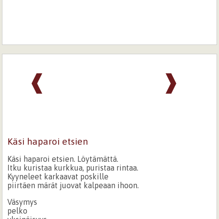
❰
❱
Käsi haparoi etsien
Käsi haparoi etsien. Löytämättä.
Itku kuristaa kurkkua, puristaa rintaa.
Kyyneleet karkaavat poskille
piirtäen märät juovat kalpeaan ihoon.
Väsymys
pelko