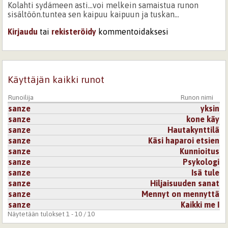
Kolahti sydämeen asti...voi melkein samaistua runon
sisältöön.tuntea sen kaipuu kaipuun ja tuskan...
Kirjaudu
tai
rekisteröidy
kommentoidaksesi
Käyttäjän kaikki runot
Runoilija
Runon nimi
sanze
yksin
sanze
kone käy
sanze
Hautakynttilä
sanze
Käsi haparoi etsien
sanze
Kunnioitus
sanze
Psykologi
sanze
Isä tule
sanze
Hiljaisuuden sanat
sanze
Mennyt on mennyttä
sanze
Kaikki me I
Näytetään tulokset 1 - 10 / 10