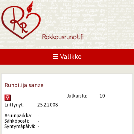
☰ Valikko
Runoilija sanze
Julkaistu:
10
Liittynyt:
25.2.2008
Asuinpaikka:
-
Sähköposti:
-
Syntymäpäivä:
-