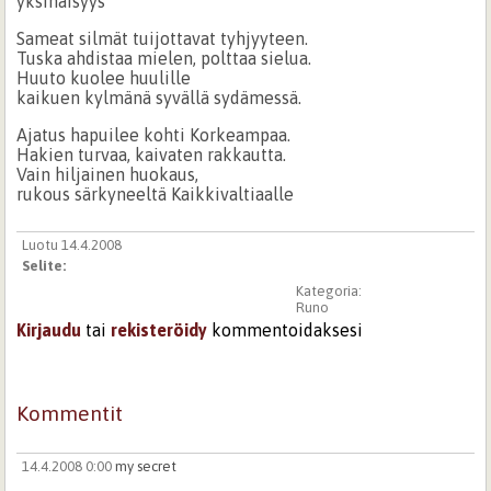
yksinäisyys
Sameat silmät tuijottavat tyhjyyteen.
Tuska ahdistaa mielen, polttaa sielua.
Huuto kuolee huulille
kaikuen kylmänä syvällä sydämessä.
Ajatus hapuilee kohti Korkeampaa.
Hakien turvaa, kaivaten rakkautta.
Vain hiljainen huokaus,
rukous särkyneeltä Kaikkivaltiaalle
Luotu 14.4.2008
Selite:
Kategoria:
Runo
Kirjaudu
tai
rekisteröidy
kommentoidaksesi
Kommentit
14.4.2008 0:00
my secret