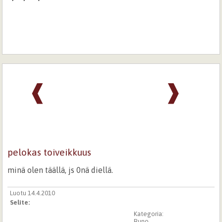
❰
❱
pelokas toiveikkuus
minä olen täällä, js 0nä diellä.
Luotu 14.4.2010
Selite:
Kategoria:
Runo