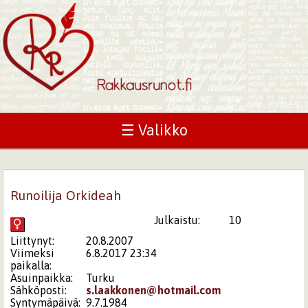
☰ Valikko
Runoilija Orkideah
Julkaistu:
10
Liittynyt:
20.8.2007
Viimeksi
6.8.2017 23:34
paikalla:
Asuinpaikka:
Turku
Sähköposti:
s.laakkonen@hotmail.com
Syntymäpäivä:
9.7.1984