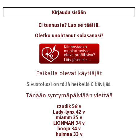
Kirjaudu sisään
Ei tunnusta? Luo se täältä.
Oletko unohtanut salasanasi?
Paikalla olevat käyttäjät
Sivustollasi on tällä hetkellä 0 kävijää.
Tänään syntymäpäiviään viettää
tzadik 58 v
Lady-lynx 42 v
miamm 35 v
LIONMAN 34 v
hooja 34 v
huimaa 33 v