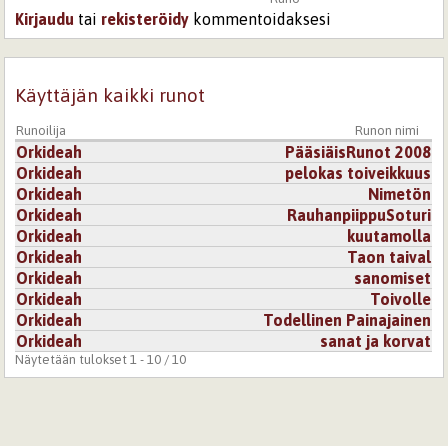
Kirjaudu
tai
rekisteröidy
kommentoidaksesi
Käyttäjän kaikki runot
Runoilija
Runon nimi
Orkideah
PääsiäisRunot 2008
Orkideah
pelokas toiveikkuus
Orkideah
Nimetön
Orkideah
RauhanpiippuSoturi
Orkideah
kuutamolla
Orkideah
Taon taival
Orkideah
sanomiset
Orkideah
Toivolle
Orkideah
Todellinen Painajainen
Orkideah
sanat ja korvat
Näytetään tulokset 1 - 10 / 10