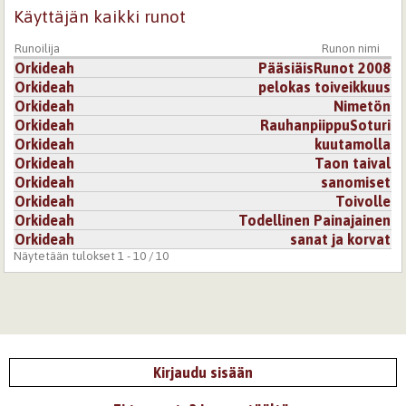
Käyttäjän kaikki runot
Runoilija
Runon nimi
Orkideah
PääsiäisRunot 2008
Orkideah
pelokas toiveikkuus
Orkideah
Nimetön
Orkideah
RauhanpiippuSoturi
Orkideah
kuutamolla
Orkideah
Taon taival
Orkideah
sanomiset
Orkideah
Toivolle
Orkideah
Todellinen Painajainen
Orkideah
sanat ja korvat
Näytetään tulokset 1 - 10 / 10
Kirjaudu sisään