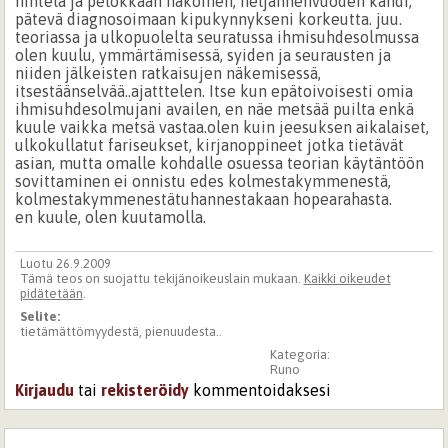
hintelä ja pelokkaan näköinen, neljännenvuoden kandi,
pätevä diagnosoimaan kipukynnykseni korkeutta. juu.
teoriassa ja ulkopuolelta seuratussa ihmisuhdesolmussa
olen kuulu, ymmärtämisessä, syiden ja seurausten ja
niiden jälkeisten ratkaisujen näkemisessä,
itsestäänselvää..ajatttelen. Itse kun epätoivoisesti omia
ihmisuhdesolmujani availen, en näe metsää puilta enkä
kuule vaikka metsä vastaa.olen kuin jeesuksen aikalaiset,
ulkokullatut fariseukset, kirjanoppineet jotka tietävät
asian, mutta omalle kohdalle osuessa teorian käytäntöön
sovittaminen ei onnistu edes kolmestakymmenestä,
kolmestakymmenestätuhannestakaan hopearahasta.
en kuule, olen kuutamolla.
Luotu 26.9.2009
Tämä teos on suojattu tekijänoikeuslain mukaan.
Kaikki oikeudet
pidätetään
.
Selite:
tietämättömyydestä, pienuudesta..
Kategoria:
Runo
Kirjaudu
tai
rekisteröidy
kommentoidaksesi