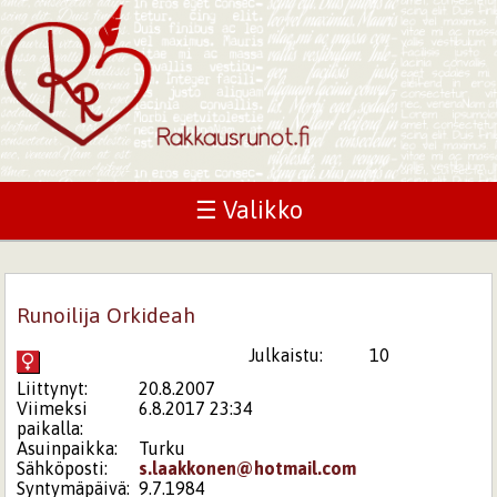
☰ Valikko
Runoilija Orkideah
Julkaistu:
10
Liittynyt:
20.8.2007
Viimeksi
6.8.2017 23:34
paikalla:
Asuinpaikka:
Turku
Sähköposti:
s.laakkonen@hotmail.com
Syntymäpäivä:
9.7.1984