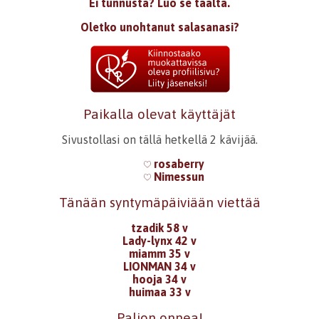
Ei tunnusta? Luo se täältä.
Oletko unohtanut salasanasi?
Paikalla olevat käyttäjät
Sivustollasi on tällä hetkellä 2 kävijää.
rosaberry
Nimessun
Tänään syntymäpäiviään viettää
tzadik 58 v
Lady-lynx 42 v
miamm 35 v
LIONMAN 34 v
hooja 34 v
huimaa 33 v
Paljon onnea!