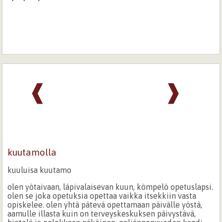
❰
❱
kuutamolla
kuuluisa kuutamo
olen yötaivaan, läpivalaisevan kuun, kömpelö opetuslapsi.
olen se joka opetuksia opettaa vaikka itsekkiin vasta
opiskelee. olen yhtä pätevä opettamaan päivälle yöstä,
aamulle illasta kuin on terveyskeskuksen päivystävä,