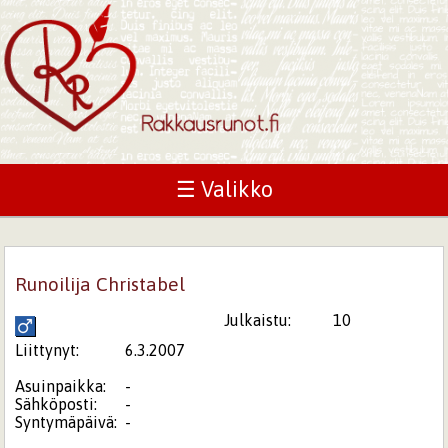
☰ Valikko
Runoilija Christabel
Julkaistu:
10
Liittynyt:
6.3.2007
Asuinpaikka:
-
Sähköposti:
-
Syntymäpäivä:
-