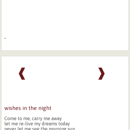
..
❰
❱
wishes in the night
Come to me, carry me away
let me re-live my dreams today
never let me see the morning sun