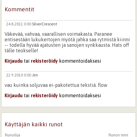
Kommentit
24.8.2011 0:00
SilverCrescent
Väkevää, vahvaa, vaarallisen voimakasta. Paranee
entisestään lukukertojen myötä jahka saa rytmistä kiinni
-- todella hyvää ajatusten ja sanojen synkkausta. Hats off
tälle teokselle!
Kirjaudu
tai
rekisteröidy
kommentoidaksesi
22.9.2010 0:00
Jim
vau kuinka soljuvaa ei-pakotettua tekstiä. flow
Kirjaudu
tai
rekisteröidy
kommentoidaksesi
Käyttäjän kaikki runot
Runoilija
Runon nimi