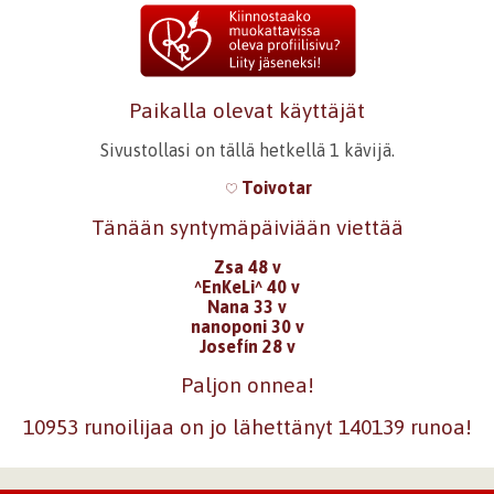
Paikalla olevat käyttäjät
Sivustollasi on tällä hetkellä 1 kävijä.
Toivotar
Tänään syntymäpäiviään viettää
Zsa 48 v
^EnKeLi^ 40 v
Nana 33 v
nanoponi 30 v
Josefín 28 v
Paljon onnea!
10953 runoilijaa on jo lähettänyt 140139 runoa!