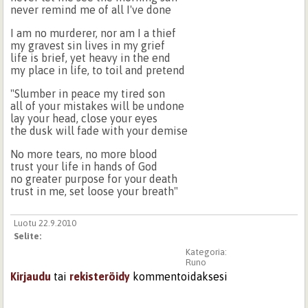
never remind me of all I've done
I am no murderer, nor am I a thief
my gravest sin lives in my grief
life is brief, yet heavy in the end
my place in life, to toil and pretend
"Slumber in peace my tired son
all of your mistakes will be undone
lay your head, close your eyes
the dusk will fade with your demise
No more tears, no more blood
trust your life in hands of God
no greater purpose for your death
trust in me, set loose your breath"
Luotu 22.9.2010
Selite:
Kategoria:
Runo
Kirjaudu
tai
rekisteröidy
kommentoidaksesi