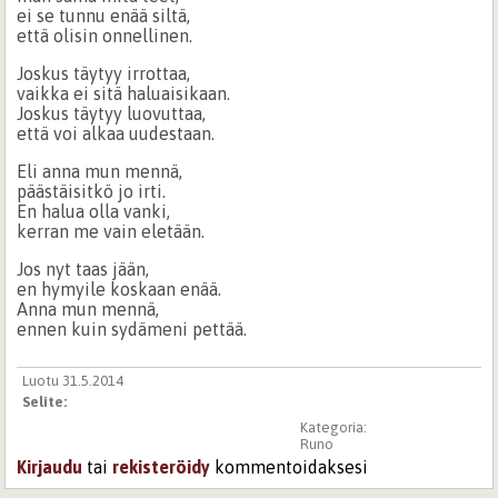
ei se tunnu enää siltä,
että olisin onnellinen.
Joskus täytyy irrottaa,
vaikka ei sitä haluaisikaan.
Joskus täytyy luovuttaa,
että voi alkaa uudestaan.
Eli anna mun mennä,
päästäisitkö jo irti.
En halua olla vanki,
kerran me vain eletään.
Jos nyt taas jään,
en hymyile koskaan enää.
Anna mun mennä,
ennen kuin sydämeni pettää.
Luotu 31.5.2014
Selite:
Kategoria:
Runo
Kirjaudu
tai
rekisteröidy
kommentoidaksesi