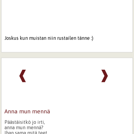
Joskus kun muistan niin rustailen tänne :)
❰
❱
Anna mun mennä
Päästäisitkö jo irti,
anna mun mennä?
Ihan sama mitä teet,