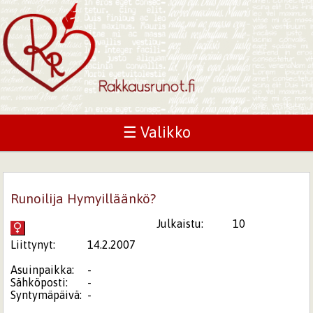
☰ Valikko
Runoilija Hymyilläänkö?
Julkaistu:
10
Liittynyt:
14.2.2007
Asuinpaikka:
-
Sähköposti:
-
Syntymäpäivä:
-