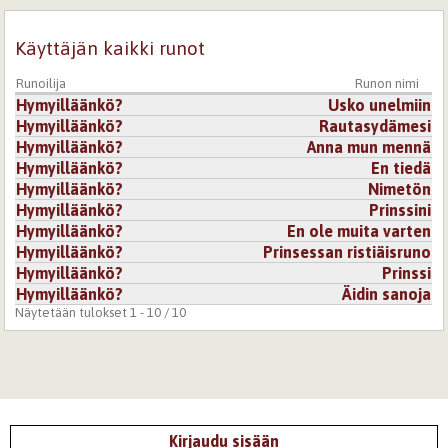
Käyttäjän kaikki runot
Runoilija
Runon nimi
Hymyilläänkö?
Usko unelmiin
Hymyilläänkö?
Rautasydämesi
Hymyilläänkö?
Anna mun mennä
Hymyilläänkö?
En tiedä
Hymyilläänkö?
Nimetön
Hymyilläänkö?
Prinssini
Hymyilläänkö?
En ole muita varten
Hymyilläänkö?
Prinsessan ristiäisruno
Hymyilläänkö?
Prinssi
Hymyilläänkö?
Äidin sanoja
Näytetään tulokset 1 - 10 / 10
Kirjaudu sisään