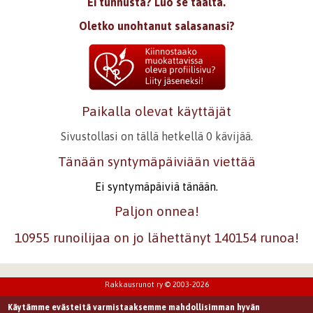
Ei tunnusta? Luo se täältä.
Oletko unohtanut salasanasi?
Paikalla olevat käyttäjät
Sivustollasi on tällä hetkellä 0 kävijää.
Tänään syntymäpäiviään viettää
Ei syntymäpäiviä tänään.
Paljon onnea!
10955 runoilijaa on jo lähettänyt 140154 runoa!
Rakkausrunot ry © 2003-2026
Käytämme evästeitä varmistaaksemme mahdollisimman hyvän