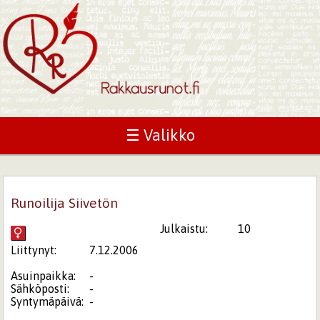
☰ Valikko
Runoilija Siivetön
Julkaistu:
10
Liittynyt:
7.12.2006
Asuinpaikka:
-
Sähköposti:
-
Syntymäpäivä:
-