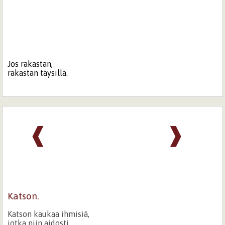
Jos rakastan,
rakastan täysillä.
❰
❱
Katson.
Katson kaukaa ihmisiä,
jotka niin aidosti