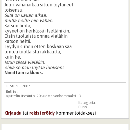
Juuri vähänaikaa sitten löytäneet
toisensa.
Siitä on kauan aikaa,
mutta heille niin vähän.
Katson heitä,
kyynel on herkässä itsellänikin.
Etsin tuollaista onnea vieläkin,
katson heitä.
Tyydyn siihen etten koskaan saa
tuntea tuollaista rakkautta,
kuin he.
Istun tässä vieläkin,
ehkä se pian löytää luokseni.
Nimittäin rakkaus.
Luotu 5.1.2007
Selite:
ajattelin itseäni n. 20 vuotta vanhemmaksi. :D
Kategoria:
Runo
Kirjaudu
tai
rekisteröidy
kommentoidaksesi