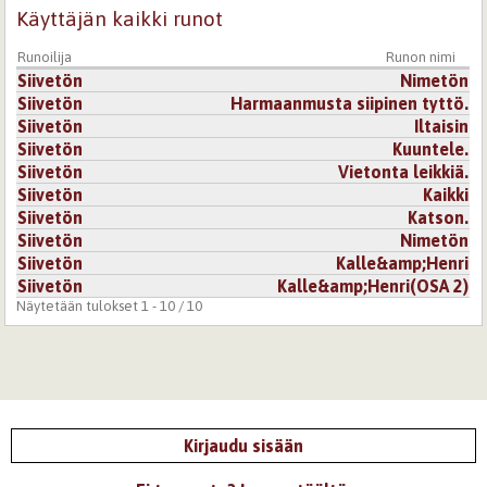
Käyttäjän kaikki runot
Runoilija
Runon nimi
Siivetön
Nimetön
Siivetön
Harmaanmusta siipinen tyttö.
Siivetön
Iltaisin
Siivetön
Kuuntele.
Siivetön
Vietonta leikkiä.
Siivetön
Kaikki
Siivetön
Katson.
Siivetön
Nimetön
Siivetön
Kalle&amp;Henri
Siivetön
Kalle&amp;Henri(OSA 2)
Näytetään tulokset 1 - 10 / 10
Kirjaudu sisään