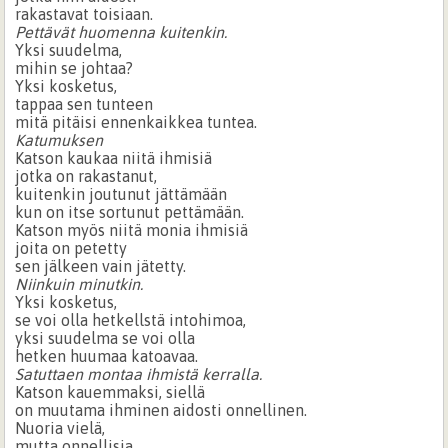
rakastavat toisiaan.
Pettävät huomenna kuitenkin.
Yksi suudelma,
mihin se johtaa?
Yksi kosketus,
tappaa sen tunteen
mitä pitäisi ennenkaikkea tuntea.
Katumuksen
Katson kaukaa niitä ihmisiä
jotka on rakastanut,
kuitenkin joutunut jättämään
kun on itse sortunut pettämään.
Katson myös niitä monia ihmisiä
joita on petetty
sen jälkeen vain jätetty.
Niinkuin minutkin.
Yksi kosketus,
se voi olla hetkellstä intohimoa,
yksi suudelma se voi olla
hetken huumaa katoavaa.
Satuttaen montaa ihmistä kerralla.
Katson kauemmaksi, siellä
on muutama ihminen aidosti onnellinen.
Nuoria vielä,
mutta onnellisia.