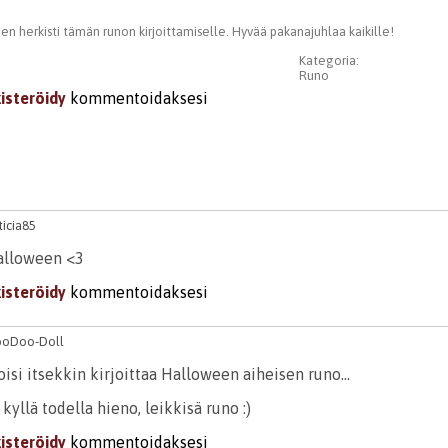
n herkisti tämän runon kirjoittamiselle. Hyvää pakanajuhlaa kaikille!
Kategoria:
Runo
kisteröidy
kommentoidaksesi
icia85
 Halloween <3
kisteröidy
kommentoidaksesi
oDoo-Doll
oisi itsekkin kirjoittaa Halloween aiheisen runo...
 kyllä todella hieno, leikkisä runo :)
kisteröidy
kommentoidaksesi