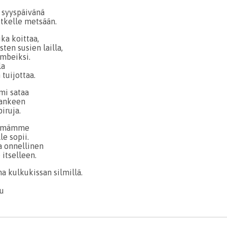
 syyspäivänä
tkelle metsään.
ka koittaa,
ten susien lailla,
mbeiksi.
la
tuijottaa.
mi sataa
hankeen
iruja.
lämämme
le sopii.
la onnellinen
 itselleen.
 kulkukissan silmillä.
u