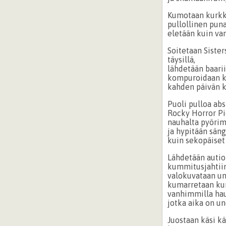
Kumotaan kur
pullollinen puna
eletään kuin va
Soitetaan Siste
täysillä,
lähdetään baarii
kompuroidaan k
kahden päivän k
Puoli pulloa abs
Rocky Horror P
nauhalta pyöri
ja hypitään säng
kuin sekopäise
Lähdetään autio
kummitusjahtiin
valokuvataan un
kumarretaan ku
vanhimmilla hau
jotka aika on u
Juostaan käsi k