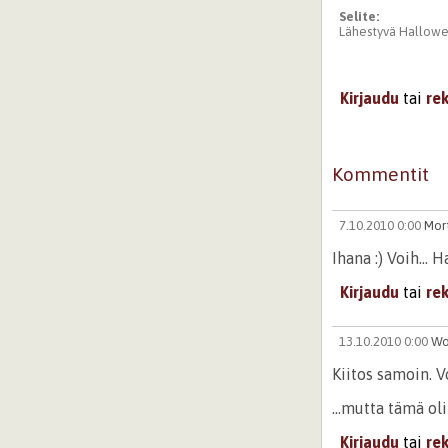
Selite:
Lähestyvä Hallowee
Kirjaudu
tai
re
Kommentit
7.10.2010 0:00
Mort
Ihana :) Voih...
Kirjaudu
tai
re
13.10.2010 0:00
Wo
Kiitos samoin. V
...mutta tämä oli
Kirjaudu
tai
re