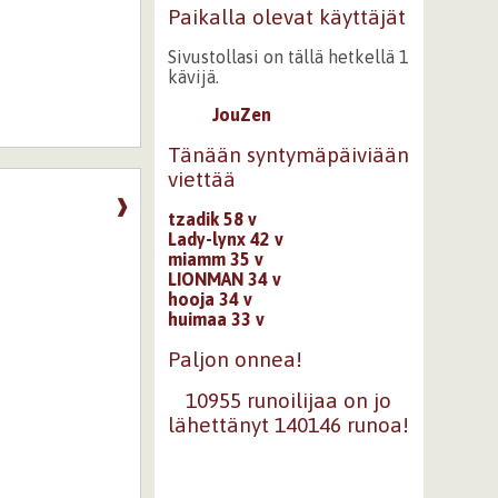
Paikalla olevat käyttäjät
Sivustollasi on tällä hetkellä 1
kävijä.
JouZen
Tänään syntymäpäiviään
viettää
❱
tzadik 58 v
Lady-lynx 42 v
miamm 35 v
LIONMAN 34 v
hooja 34 v
huimaa 33 v
Paljon onnea!
10955 runoilijaa on jo
lähettänyt 140146 runoa!