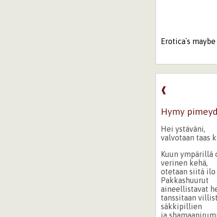
Erotica`s maybe 
❰
Hymy pimeyd
Hei ystäväni,
valvotaan taas 
Kuun ympärillä 
verinen kehä,
otetaan siitä ilo 
Pakkashuurut
aineellistavat h
tanssitaan villis
säkkipillien
ja shamaanirump