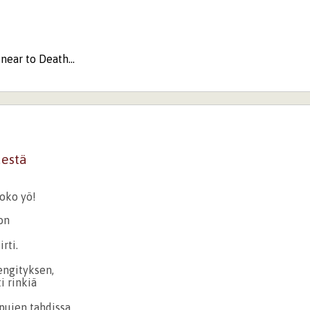
near to Death...
estä
koko yö!
on
irti.
engityksen,
ti rinkiä
ujen tahdissa.