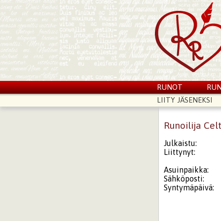
RUNOT
RUN
LIITY JÄSENEKSI
Runoilija Cel
Julkaistu:
Liittynyt:
Asuinpaikka:
Sähköposti:
Syntymäpäivä: