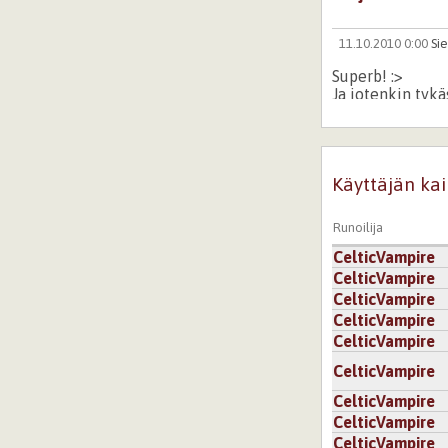
11.10.2010 0:00
Sie
Superb! :>
Ja jotenkin tyk
Kirjaudu
tai
re
Käyttäjän kai
Runoilija
CelticVampire
CelticVampire
CelticVampire
CelticVampire
CelticVampire
CelticVampire
CelticVampire
CelticVampire
CelticVampire