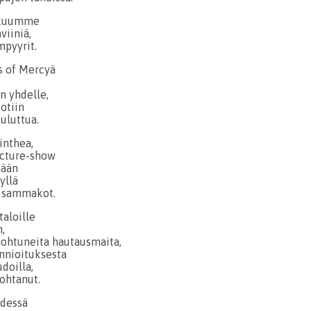
kkuumme
viiniä,
mpyyrit.
rs of Mercyä
n yhdelle,
otiin
uluttua.
inthea,
icture-show
mään
yllä
t sammakot.
taloille
,
ohtuneita hautausmaita,
nnioituksesta
doilla,
nohtanut.
ädessä