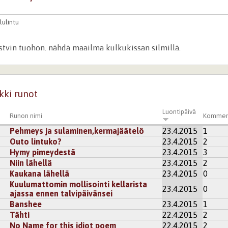
lulintu
ästyin tuohon, nähdä maailma kulkukissan silmillä.
kisteröidy
kommentoidaksesi
kki runot
Luontipäivä
Runon nimi
Kommen
Pehmeys ja sulaminen,kermajäätelö
23.4.2015
1
Outo lintuko?
23.4.2015
2
Hymy pimeydestä
23.4.2015
3
Niin lähellä
23.4.2015
2
Kaukana lähellä
23.4.2015
0
Kuulumattomin mollisointi kellarista
23.4.2015
0
ajassa ennen talvipäivänsei
Banshee
23.4.2015
1
Tähti
22.4.2015
2
No Name for this idiot poem
22.4.2015
2