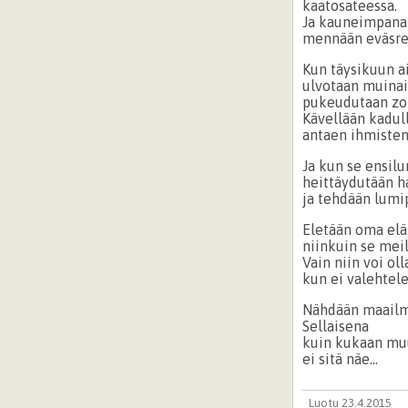
kaatosateessa.
Ja kauneimpana
mennään eväsre
Kun täysikuun ai
ulvotaan muinais
pukeudutaan zo
Kävellään kadul
antaen ihmisten 
Ja kun se ensilu
heittäydutään 
ja tehdään lumip
Eletään oma e
niinkuin se meil
Vain niin voi ol
kun ei valehtele
Nähdään maailma
Sellaisena
kuin kukaan mu
ei sitä näe...
Luotu 23.4.2015