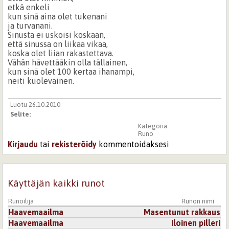
etkä enkeli
kun sinä aina olet tukenani
ja turvanani.
Sinusta ei uskoisi koskaan,
että sinussa on liikaa vikaa,
koska olet liian rakastettava.
Vähän hävettääkin olla tällainen,
kun sinä olet 100 kertaa ihanampi,
neiti kuolevainen.
Luotu 26.10.2010
Selite:
Kategoria:
Runo
Kirjaudu
tai
rekisteröidy
kommentoidaksesi
Käyttäjän kaikki runot
Runoilija
Runon nimi
Haavemaailma
Masentunut rakkaus
Haavemaailma
Iloinen pilleri