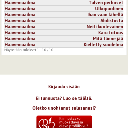
Haavemaailma
Talven perhoset
Haavemaailma
Ulkopuolinen
Haavemaailma
Ihan vaan lähellä
Haavemaailma
Ahdistusta
Haavemaailma
Neiti kuolevainen
Haavemaailma
Karu totuus
Haavemaailma
Mitä tänne jää
Haavemaailma
Kielletty suudelma
Näytetään tulokset 1 - 10 / 10
Kirjaudu sisään
Ei tunnusta? Luo se täältä.
Oletko unohtanut salasanasi?