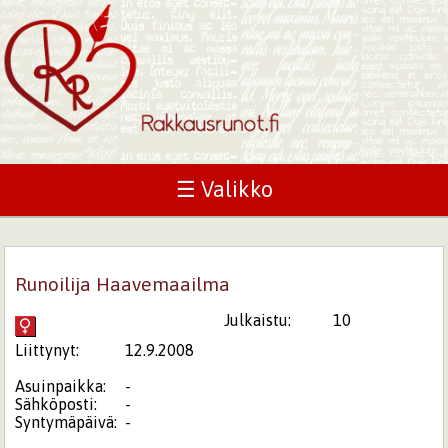
☰ Valikko
Runoilija Haavemaailma
Julkaistu:
10
Liittynyt:
12.9.2008
Asuinpaikka:
-
Sähköposti:
-
Syntymäpäivä:
-