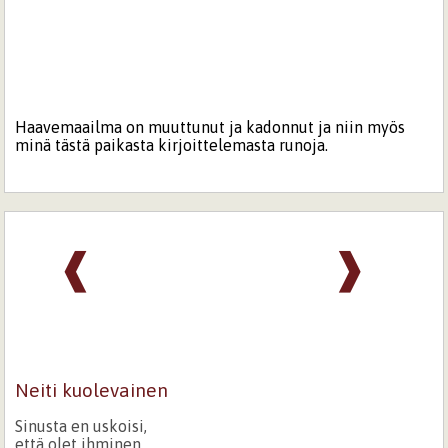
Haavemaailma on muuttunut ja kadonnut ja niin myös
minä tästä paikasta kirjoittelemasta runoja.
❰
❱
Neiti kuolevainen
Sinusta en uskoisi,
että olet ihminen,