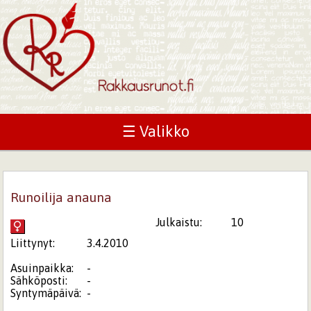
☰ Valikko
Runoilija anauna
Julkaistu:
10
Liittynyt:
3.4.2010
Asuinpaikka:
-
Sähköposti:
-
Syntymäpäivä:
-