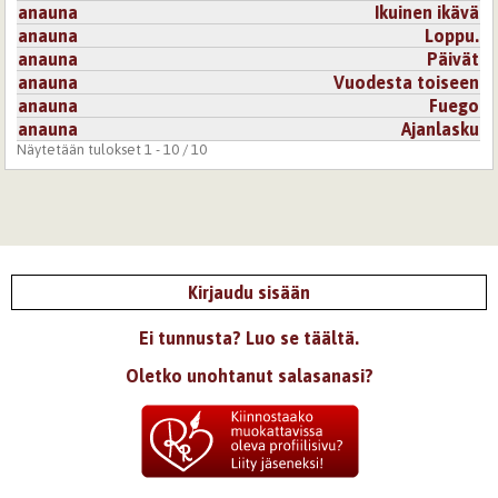
anauna
Ikuinen ikävä
anauna
Loppu.
anauna
Päivät
anauna
Vuodesta toiseen
anauna
Fuego
anauna
Ajanlasku
Näytetään tulokset 1 - 10 / 10
Kirjaudu sisään
Ei tunnusta? Luo se täältä.
Oletko unohtanut salasanasi?