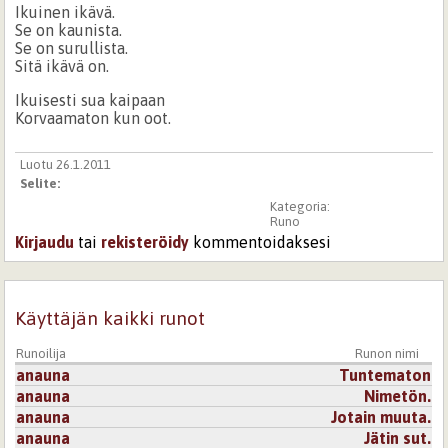
Ikuinen ikävä.
Se on kaunista.
Se on surullista.
Sitä ikävä on.
Ikuisesti sua kaipaan
Korvaamaton kun oot.
Luotu 26.1.2011
Selite:
Kategoria:
Runo
Kirjaudu
tai
rekisteröidy
kommentoidaksesi
Käyttäjän kaikki runot
Runoilija
Runon nimi
anauna
Tuntematon
anauna
Nimetön.
anauna
Jotain muuta.
anauna
Jätin sut.