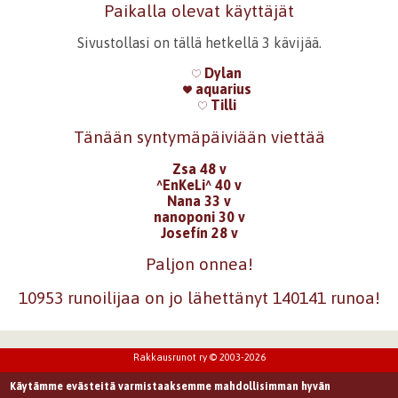
Paikalla olevat käyttäjät
Sivustollasi on tällä hetkellä 3 kävijää.
Dylan
aquarius
Tilli
Tänään syntymäpäiviään viettää
Zsa 48 v
^EnKeLi^ 40 v
Nana 33 v
nanoponi 30 v
Josefín 28 v
Paljon onnea!
10953 runoilijaa on jo lähettänyt 140141 runoa!
Rakkausrunot ry © 2003-2026
Käytämme evästeitä varmistaaksemme mahdollisimman hyvän