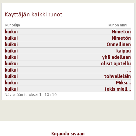
Käyttäjän kaikki runot
Runoilija
Runon nimi
kuikui
Nimetön
kuikui
Nimetön
kuikui
Onnellinen
kuikui
kaipuu
kuikui
yhä edelleen
kuikui
olisit ajatellu
kuikui
...
kuikui
tohvelieläin
kuikui
Miksi...
kuikui
tekis mieli...
Näytetään tulokset 1 - 10 / 10
Kirjaudu sisään