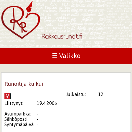
☰ Valikko
Runoilija kuikui
Julkaistu:
12
Liittynyt:
19.4.2006
Asuinpaikka:
-
Sähköposti:
-
Syntymäpäivä:
-