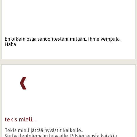
En oikein osaa sanoo itestäni mitään.. Ihme vempula..
Haha
❰
tekis mieli...
Tekis mieli jättää hyvästit kaikelle..
Siirtyä lentelemään taivaalle. Pilvienseasta kaikkia