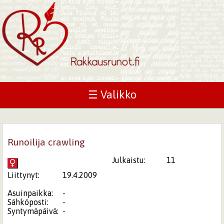
☰ Valikko
Runoilija crawling
Julkaistu:
11
Liittynyt:
19.4.2009
Asuinpaikka:
-
Sähköposti:
-
Syntymäpäivä:
-