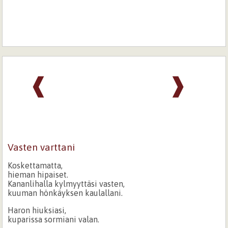
❰
❱
Vasten varttani
Koskettamatta,
hieman hipaiset.
Kananlihalla kylmyyttäsi vasten,
kuuman hönkäyksen kaulallani.
Haron hiuksiasi,
kuparissa sormiani valan.