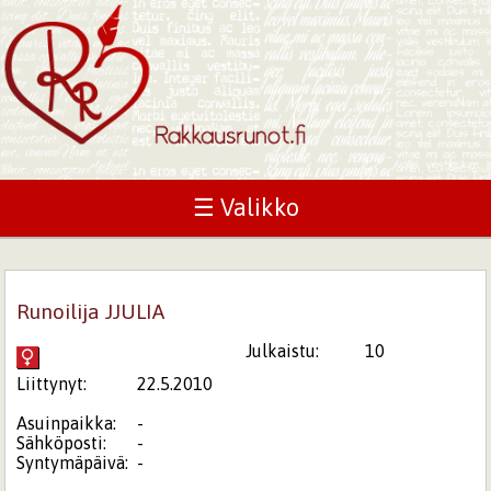
☰ Valikko
Runoilija JJULIA
Julkaistu:
10
Liittynyt:
22.5.2010
Asuinpaikka:
-
Sähköposti:
-
Syntymäpäivä:
-