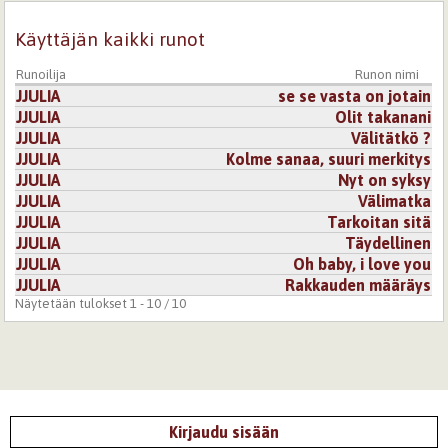
Käyttäjän kaikki runot
Runoilija
Runon nimi
JJULIA
se se vasta on jotain
JJULIA
Olit takanani
JJULIA
Välitätkö ?
JJULIA
Kolme sanaa, suuri merkitys
JJULIA
Nyt on syksy
JJULIA
Välimatka
JJULIA
Tarkoitan sitä
JJULIA
Täydellinen
JJULIA
Oh baby, i love you
JJULIA
Rakkauden määräys
Näytetään tulokset 1 - 10 / 10
Kirjaudu sisään