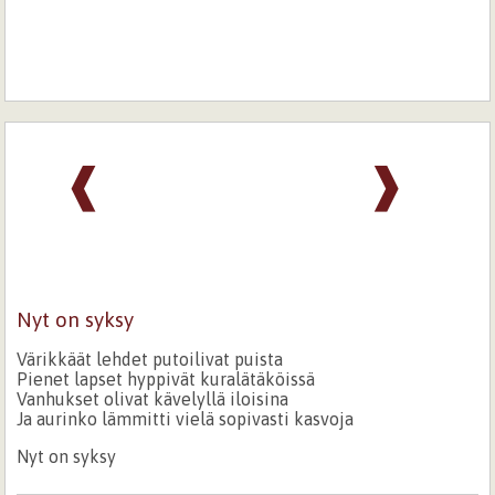
❰
❱
Nyt on syksy
Värikkäät lehdet putoilivat puista
Pienet lapset hyppivät kuralätäköissä
Vanhukset olivat kävelyllä iloisina
Ja aurinko lämmitti vielä sopivasti kasvoja
Nyt on syksy