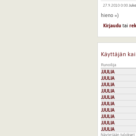
27.9.2010 0:00
Juk
hieno =)
Kirjaudu
tai
re
Käyttäjän kai
Runoilija
JJULIA
JJULIA
JJULIA
JJULIA
JJULIA
JJULIA
JJULIA
JJULIA
JJULIA
JJULIA
Näytetään tulokset 1