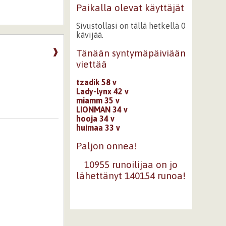
Paikalla olevat käyttäjät
Sivustollasi on tällä hetkellä 0
kävijää.
❱
Tänään syntymäpäiviään
viettää
tzadik 58 v
Lady-lynx 42 v
miamm 35 v
LIONMAN 34 v
hooja 34 v
huimaa 33 v
Paljon onnea!
10955 runoilijaa on jo
lähettänyt 140154 runoa!