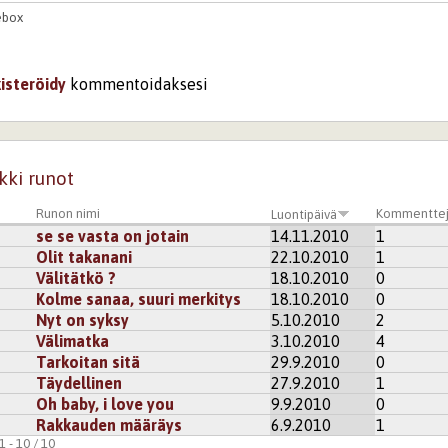
ebox
kisteröidy
kommentoidaksesi
kki runot
Runon nimi
Kommentte
Luontipäivä
se se vasta on jotain
14.11.2010
1
Olit takanani
22.10.2010
1
Välitätkö ?
18.10.2010
0
Kolme sanaa, suuri merkitys
18.10.2010
0
Nyt on syksy
5.10.2010
2
Välimatka
3.10.2010
4
Tarkoitan sitä
29.9.2010
0
Täydellinen
27.9.2010
1
Oh baby, i love you
9.9.2010
0
Rakkauden määräys
6.9.2010
1
 - 10 / 10