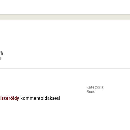
vä
n
Kategoria:
Runo
kisteröidy
kommentoidaksesi