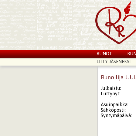
RUNOT
RUN
LIITY JÄSENEKSI
Runoilija JJU
Julkaistu:
Liittynyt:
Asuinpaikka:
Sähköposti:
Syntymäpäivä: