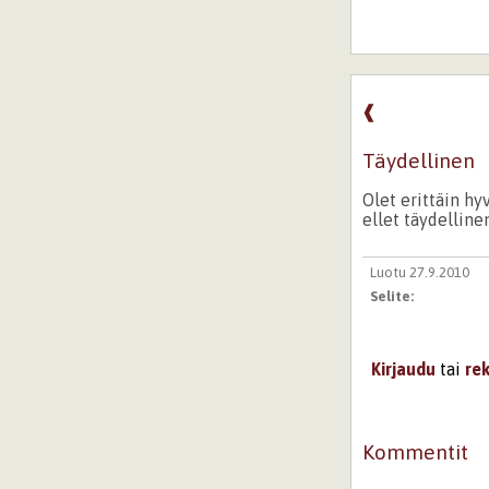
❰
Täydellinen
Olet erittäin hy
ellet täydelline
Luotu 27.9.2010
Selite:
Kirjaudu
tai
re
Kommentit