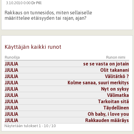
3.10.2010 0:00
Dr Pill
Rakkaus on tunnesidos, miten sellaiselle
määrittelee etäisyyden tai rajan, ajan?
Kirjaudu
tai
rekisteröidy
kommentoidaksesi
3.10.2010 0:00
mirdzu
Käyttäjän kaikki runot
tää on hyvä, tiedän miltä tuntuu kun rakkaaseen on
välimatkaa :)
Runoilija
Runon nimi
JJULIA
se se vasta on jotain
Kirjaudu
tai
rekisteröidy
kommentoidaksesi
JJULIA
Olit takanani
JJULIA
Välitätkö ?
JJULIA
Kolme sanaa, suuri merkitys
JJULIA
Nyt on syksy
JJULIA
Välimatka
JJULIA
Tarkoitan sitä
JJULIA
Täydellinen
JJULIA
Oh baby, i love you
JJULIA
Rakkauden määräys
Näytetään tulokset 1 - 10 / 10