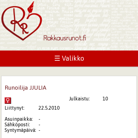
☰ Valikko
Runoilija JJULIA
Julkaistu:
10
Liittynyt:
22.5.2010
Asuinpaikka:
-
Sähköposti:
-
Syntymäpäivä:
-