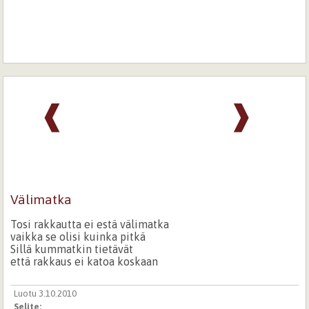
❰
❱
Välimatka
Tosi rakkautta ei estä välimatka
vaikka se olisi kuinka pitkä
Sillä kummatkin tietävät
että rakkaus ei katoa koskaan
Luotu 3.10.2010
Selite: