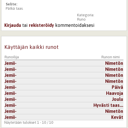
Selite:
Pätkä taas.
Kategoria:
Runo
Kirjaudu
tai
rekisteröidy
kommentoidaksesi
Käyttäjän kaikki runot
Runoilija
Runon nimi
Jemii-
Nimetön
Jemii-
Nimetön
Jemii-
Nimetön
Jemii-
Nimetön
Jemii-
Päivä
Jemii-
Haavoja
Jemii-
Joulu
Jemii-
Hyvästi taas...
Jemii-
Nimetön
Jemii-
Kevät
Näytetään tulokset 1 - 10 / 10