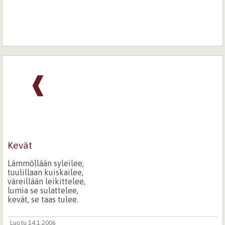
❰
Kevät
Lämmöllään syleilee,
tuulillaan kuiskailee,
väreillään leikittelee,
lumia se sulattelee,
kevät, se taas tulee.
Luotu 14.1.2006