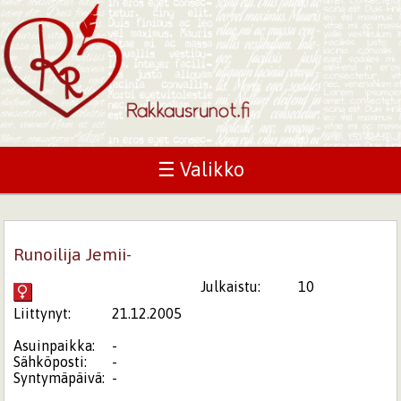
☰ Valikko
Runoilija Jemii-
Julkaistu:
10
Liittynyt:
21.12.2005
Asuinpaikka:
-
Sähköposti:
-
Syntymäpäivä:
-