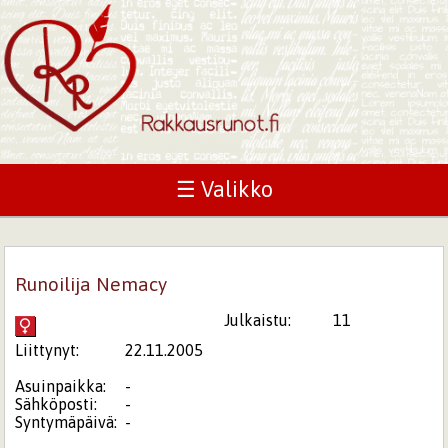
☰ Valikko
Runoilija Nemacy
Julkaistu:
11
Liittynyt:
22.11.2005
Asuinpaikka:
-
Sähköposti:
-
Syntymäpäivä:
-