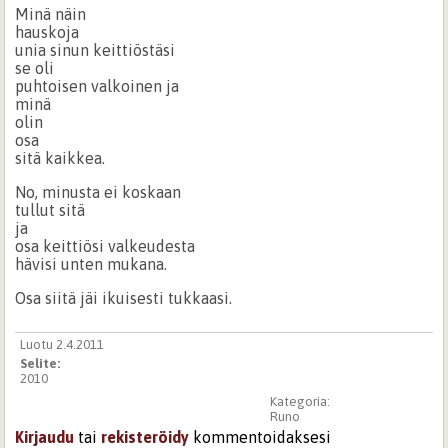
Minä näin
hauskoja
unia sinun keittiöstäsi
se oli
puhtoisen valkoinen ja
minä
olin
osa
sitä kaikkea.
No, minusta ei koskaan
tullut sitä
ja
osa keittiösi valkeudesta
hävisi unten mukana.
Osa siitä jäi ikuisesti tukkaasi.
Luotu 2.4.2011
Selite:
2010
Kategoria:
Runo
Kirjaudu
tai
rekisteröidy
kommentoidaksesi